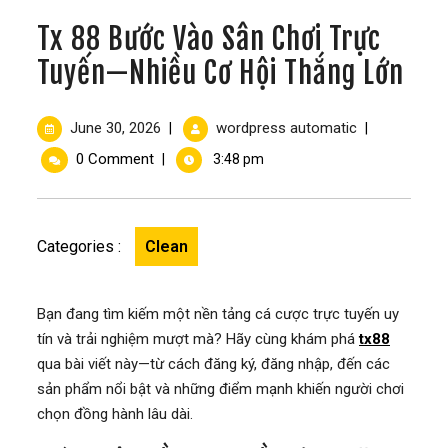
Tx 88 Bước Vào Sân Chơi Trực
Tuyến—Nhiều Cơ Hội Thắng Lớn
June 30, 2026
wordpress automatic
|
|
0 Comment
|
3:48 pm
Categories :
Clean
Bạn đang tìm kiếm một nền tảng cá cược trực tuyến uy
tín và trải nghiệm mượt mà? Hãy cùng khám phá
tx88
qua bài viết này—từ cách đăng ký, đăng nhập, đến các
sản phẩm nổi bật và những điểm mạnh khiến người chơi
chọn đồng hành lâu dài.