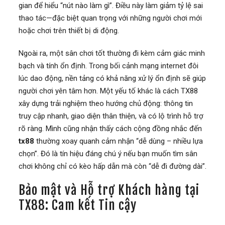
gian để hiểu “nút nào làm gì”. Điều này làm giảm tỷ lệ sai
thao tác—đặc biệt quan trọng với những người chơi mới
hoặc chơi trên thiết bị di động.
Ngoài ra, một sân chơi tốt thường đi kèm cảm giác minh
bạch và tính ổn định. Trong bối cảnh mạng internet đôi
lúc dao động, nền tảng có khả năng xử lý ổn định sẽ giúp
người chơi yên tâm hơn. Một yếu tố khác là cách TX88
xây dựng trải nghiệm theo hướng chủ động: thông tin
truy cập nhanh, giao diện thân thiện, và có lộ trình hỗ trợ
rõ ràng. Mình cũng nhận thấy cách cộng đồng nhắc đến
tx88
thường xoay quanh cảm nhận “dễ dùng – nhiều lựa
chọn”. Đó là tín hiệu đáng chú ý nếu bạn muốn tìm sân
chơi không chỉ có kèo hấp dẫn mà còn “dễ đi đường dài”.
Bảo mật và Hỗ trợ Khách hàng tại
TX88: Cam kết Tin cậy