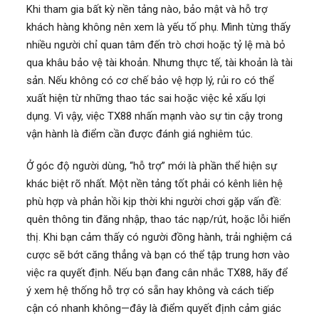
Khi tham gia bất kỳ nền tảng nào, bảo mật và hỗ trợ
khách hàng không nên xem là yếu tố phụ. Mình từng thấy
nhiều người chỉ quan tâm đến trò chơi hoặc tỷ lệ mà bỏ
qua khâu bảo vệ tài khoản. Nhưng thực tế, tài khoản là tài
sản. Nếu không có cơ chế bảo vệ hợp lý, rủi ro có thể
xuất hiện từ những thao tác sai hoặc việc kẻ xấu lợi
dụng. Vì vậy, việc TX88 nhấn mạnh vào sự tin cậy trong
vận hành là điểm cần được đánh giá nghiêm túc.
Ở góc độ người dùng, “hỗ trợ” mới là phần thể hiện sự
khác biệt rõ nhất. Một nền tảng tốt phải có kênh liên hệ
phù hợp và phản hồi kịp thời khi người chơi gặp vấn đề:
quên thông tin đăng nhập, thao tác nạp/rút, hoặc lỗi hiển
thị. Khi bạn cảm thấy có người đồng hành, trải nghiệm cá
cược sẽ bớt căng thẳng và bạn có thể tập trung hơn vào
việc ra quyết định. Nếu bạn đang cân nhắc TX88, hãy để
ý xem hệ thống hỗ trợ có sẵn hay không và cách tiếp
cận có nhanh không—đây là điểm quyết định cảm giác