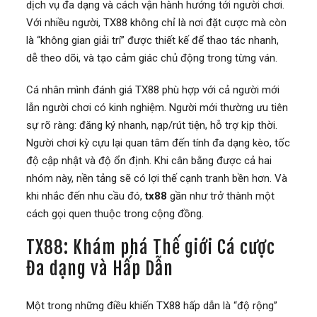
dịch vụ đa dạng và cách vận hành hướng tới người chơi.
Với nhiều người, TX88 không chỉ là nơi đặt cược mà còn
là “không gian giải trí” được thiết kế để thao tác nhanh,
dễ theo dõi, và tạo cảm giác chủ động trong từng ván.
Cá nhân mình đánh giá TX88 phù hợp với cả người mới
lẫn người chơi có kinh nghiệm. Người mới thường ưu tiên
sự rõ ràng: đăng ký nhanh, nạp/rút tiện, hỗ trợ kịp thời.
Người chơi kỳ cựu lại quan tâm đến tính đa dạng kèo, tốc
độ cập nhật và độ ổn định. Khi cân bằng được cả hai
nhóm này, nền tảng sẽ có lợi thế cạnh tranh bền hơn. Và
khi nhắc đến nhu cầu đó,
tx88
gần như trở thành một
cách gọi quen thuộc trong cộng đồng.
TX88: Khám phá Thế giới Cá cược
Đa dạng và Hấp Dẫn
Một trong những điều khiến TX88 hấp dẫn là “độ rộng”