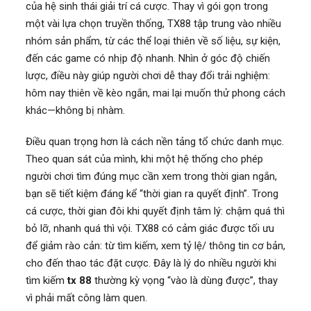
của hệ sinh thái giải trí cá cược. Thay vì gói gọn trong
một vài lựa chọn truyền thống, TX88 tập trung vào nhiều
nhóm sản phẩm, từ các thể loại thiên về số liệu, sự kiện,
đến các game có nhịp độ nhanh. Nhìn ở góc độ chiến
lược, điều này giúp người chơi dễ thay đổi trải nghiệm:
hôm nay thiên về kèo ngắn, mai lại muốn thử phong cách
khác—không bị nhàm.
Điều quan trọng hơn là cách nền tảng tổ chức danh mục.
Theo quan sát của mình, khi một hệ thống cho phép
người chơi tìm đúng mục cần xem trong thời gian ngắn,
bạn sẽ tiết kiệm đáng kể “thời gian ra quyết định”. Trong
cá cược, thời gian đôi khi quyết định tâm lý: chậm quá thì
bỏ lỡ, nhanh quá thì vội. TX88 có cảm giác được tối ưu
để giảm rào cản: từ tìm kiếm, xem tỷ lệ/ thông tin cơ bản,
cho đến thao tác đặt cược. Đây là lý do nhiều người khi
tìm kiếm
tx 88
thường kỳ vọng “vào là dùng được”, thay
vì phải mất công làm quen.