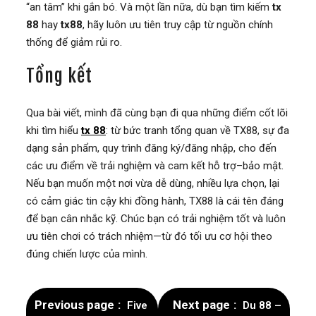
“an tâm” khi gắn bó. Và một lần nữa, dù bạn tìm kiếm
tx
88
hay
tx88
, hãy luôn ưu tiên truy cập từ nguồn chính
thống để giảm rủi ro.
Tổng kết
Qua bài viết, mình đã cùng bạn đi qua những điểm cốt lõi
khi tìm hiểu
tx 88
: từ bức tranh tổng quan về TX88, sự đa
dạng sản phẩm, quy trình đăng ký/đăng nhập, cho đến
các ưu điểm về trải nghiệm và cam kết hỗ trợ–bảo mật.
Nếu bạn muốn một nơi vừa dễ dùng, nhiều lựa chọn, lại
có cảm giác tin cậy khi đồng hành, TX88 là cái tên đáng
để bạn cân nhắc kỹ. Chúc bạn có trải nghiệm tốt và luôn
ưu tiên chơi có trách nhiệm—từ đó tối ưu cơ hội theo
đúng chiến lược của mình.
Previous page
Next page
Five
Du 88 –