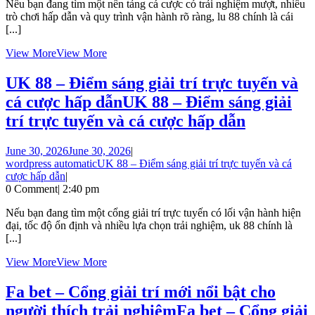
Nếu bạn đang tìm một nền tảng cá cược có trải nghiệm mượt, nhiều
trò chơi hấp dẫn và quy trình vận hành rõ ràng, lu 88 chính là cái
[...]
View More
View More
UK 88 – Điểm sáng giải trí trực tuyến và
cá cược hấp dẫn
UK 88 – Điểm sáng giải
trí trực tuyến và cá cược hấp dẫn
June 30, 2026
June 30, 2026
|
wordpress automatic
UK 88 – Điểm sáng giải trí trực tuyến và cá
cược hấp dẫn
|
0 Comment
|
2:40 pm
Nếu bạn đang tìm một cổng giải trí trực tuyến có lối vận hành hiện
đại, tốc độ ổn định và nhiều lựa chọn trải nghiệm, uk 88 chính là
[...]
View More
View More
Fa bet – Cổng giải trí mới nổi bật cho
người thích trải nghiệm
Fa bet – Cổng giải