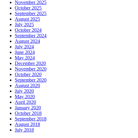
November 2025
October 2025
September 2025
August 2025
July 2025
October 2024
September 2024
August 2024
July 2024
June 2024
May 2024
December 2020
November 2020
October 2020
September 2020
August 2020
July 2020
May 2020
April 2020
January 2020
October 2018
September 2018
August 2018
July 2018