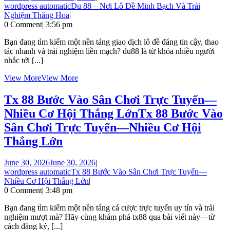
wordpress automatic
Du 88 – Nơi Lô Đề Minh Bạch Và Trải
Nghiệm Thăng Hoa
|
0 Comment
|
3:56 pm
Bạn đang tìm kiếm một nền tảng giao dịch lô đề đáng tin cậy, thao
tác nhanh và trải nghiệm liền mạch? du88 là từ khóa nhiều người
nhắc tới [...]
View More
View More
Tx 88 Bước Vào Sân Chơi Trực Tuyến—
Nhiều Cơ Hội Thắng Lớn
Tx 88 Bước Vào
Sân Chơi Trực Tuyến—Nhiều Cơ Hội
Thắng Lớn
June 30, 2026
June 30, 2026
|
wordpress automatic
Tx 88 Bước Vào Sân Chơi Trực Tuyến—
Nhiều Cơ Hội Thắng Lớn
|
0 Comment
|
3:48 pm
Bạn đang tìm kiếm một nền tảng cá cược trực tuyến uy tín và trải
nghiệm mượt mà? Hãy cùng khám phá tx88 qua bài viết này—từ
cách đăng ký, [...]