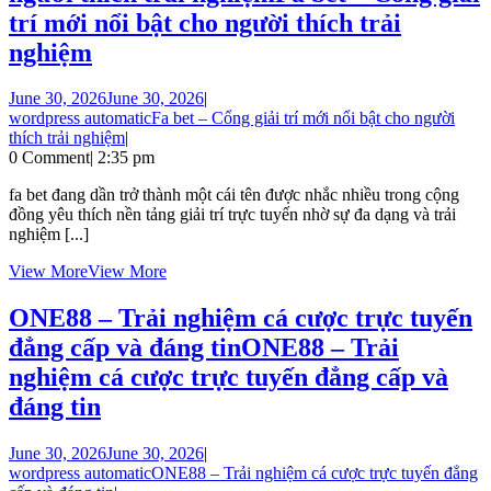
trí mới nổi bật cho người thích trải
nghiệm
June 30, 2026
June 30, 2026
|
wordpress automatic
Fa bet – Cổng giải trí mới nổi bật cho người
thích trải nghiệm
|
0 Comment
|
2:35 pm
fa bet đang dần trở thành một cái tên được nhắc nhiều trong cộng
đồng yêu thích nền tảng giải trí trực tuyến nhờ sự đa dạng và trải
nghiệm [...]
View More
View More
ONE88 – Trải nghiệm cá cược trực tuyến
đẳng cấp và đáng tin
ONE88 – Trải
nghiệm cá cược trực tuyến đẳng cấp và
đáng tin
June 30, 2026
June 30, 2026
|
wordpress automatic
ONE88 – Trải nghiệm cá cược trực tuyến đẳng