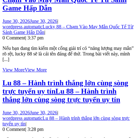
Game Hấp Dẫn
June 30, 2026
June 30, 2026
|
wordpress automatic
Lucky 88 – Chạm Vào May Mắn Quốc Tế Từ
Sảnh Game Hấp Dẫn
|
0 Comment
|
3:37 pm
Nếu bạn đang tìm kiếm một cổng giải trí có “năng lượng may mắn”
rõ rệt, lucky 88 sẽ là cái tên đáng để thử. Trong bài viết này, mình
[...]
View More
View More
Lu 88 – Hành trình thắng lớn cùng sòng
trực tuyến uy tín
Lu 88 – Hành trình
thắng lớn cùng sòng trực tuyến uy tín
June 30, 2026
June 30, 2026
|
wordpress automatic
Lu 88 – Hành trình thắng lớn cùng sòng trực
tuyến uy tín
|
0 Comment
|
3:28 pm