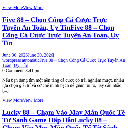
View More
View More
Five 88 – Chọn Cổng Cá Cược Trực
Tuyến An Toàn, Uy Tín
Five 88 – Chọn
Cổng Cá Cược Trực Tuyến An Toàn, Uy
Tín
June 30, 2026
June 30, 2026
|
wordpress automatic
Five 88 – Chọn Cổng Cá Cược Trực Tuyến An
Toàn, Uy Tín
|
0 Comment
|
3:41 pm
Nếu bạn đang tìm một nền tảng cá cược có trải nghiệm mượt, nhiều
lựa chọn giải trí và cơ chế minh bạch để giảm rủi ro, hãy cân nhắc
[...]
View More
View More
Lucky 88 – Chạm Vào May Mắn Quốc Tế
Từ Sảnh Game Hấp Dẫn
Lucky 88 –
Chạm Vào May Mắn Quốc Tế Từ Sảnh