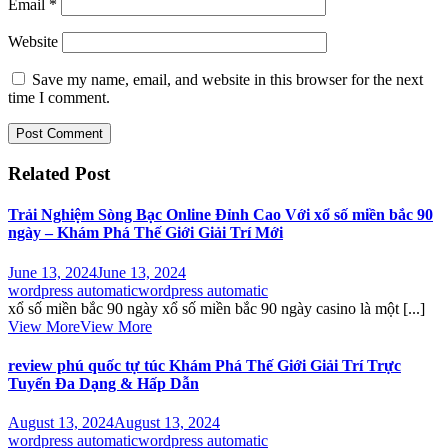
Email
*
Website
Save my name, email, and website in this browser for the next
time I comment.
Related Post
Trải Nghiệm Sòng Bạc Online Đỉnh Cao Với xổ số miền bắc 90
ngày – Khám Phá Thế Giới Giải Trí Mới
June 13, 2024
June 13, 2024
wordpress automatic
wordpress automatic
xổ số miền bắc 90 ngày xổ số miền bắc 90 ngày casino là một [...]
View More
View More
review phú quốc tự túc Khám Phá Thế Giới Giải Trí Trực
Tuyến Đa Dạng & Hấp Dẫn
August 13, 2024
August 13, 2024
wordpress automatic
wordpress automatic