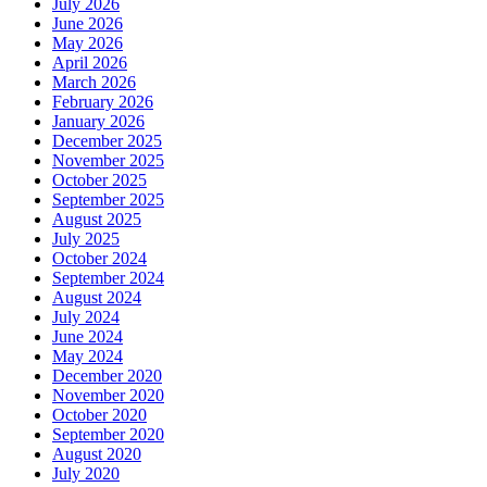
July 2026
June 2026
May 2026
April 2026
March 2026
February 2026
January 2026
December 2025
November 2025
October 2025
September 2025
August 2025
July 2025
October 2024
September 2024
August 2024
July 2024
June 2024
May 2024
December 2020
November 2020
October 2020
September 2020
August 2020
July 2020