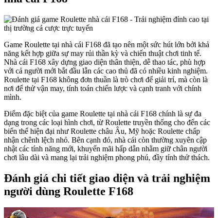
Game Roulette tại nhà cái F168 đã tạo nên một sức hút lớn bởi khả
năng kết hợp giữa sự may rủi thần kỳ và chiến thuật chơi tinh tế.
Nhà cái F168 xây dựng giao diện thân thiện, dễ thao tác, phù hợp
với cả người mới bắt đầu lẫn các cao thủ đã có nhiều kinh nghiệm.
Roulette tại F168 không đơn thuần là trò chơi để giải trí, mà còn là
nơi để thử vận may, tính toán chiến lược và cạnh tranh với chính
mình.
Điểm đặc biệt của game Roulette tại nhà cái F168 chính là sự đa
dạng trong các loại hình chơi, từ Roulette truyền thống cho đến các
biến thể hiện đại như Roulette châu Âu, Mỹ hoặc Roulette chấp
nhận chênh lệch nhỏ. Bên cạnh đó, nhà cái còn thường xuyên cập
nhật các tính năng mới, khuyến mãi hấp dẫn nhằm giữ chân người
chơi lâu dài và mang lại trải nghiệm phong phú, đầy tính thử thách.
Đánh giá chi tiết giao diện và trải nghiệm
người dùng Roulette F168