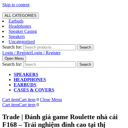
Skip to content
ALL CATEGORIES
Earbuds
Headphones
Speaker Casing
Speakers
Uncategorized
Search for:
Search
Login / Register
Login / Register
Open Menu
Search for:
SPEAKERS
HEADPHONES
EARBUDS
CASES & COVERS
Cart item
Cart item
0
Close Menu
Cart item
Cart item
0
Trade | Đánh giá game Roulette nhà cái
F168 – Trải nghiệm đỉnh cao tại thị