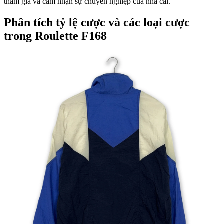
tham gia và cảm nhận sự chuyên nghiệp của nhà cái.
Phân tích tỷ lệ cược và các loại cược
trong Roulette F168