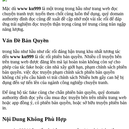
Mặc dù
www ku999
là một trong trong hầu như trang web đọc
chuyện tranh trực tuyến then chốt cùng luôn thể dụng, quý domain
authority đình đọc cũng đề xuất đề cập nhở một vài rắc rối để đáp
ứng trải nghiệm đọc truyện thận trọng cùng trẻ trung cùng tràn ngập
năng lượng.
Vấn Đề Bản Quyền
trong hầu như hầu như rắc rối đáng bận trung khu nhất tương tác
đến
www ku999
là rắc rối phiên bản quyền. Nhiều cỗ truyện bên
trên trang web được đăng lên mà lại hoàn toàn không còn sự cho
phép của tác fake hoặc căn nhà xây giới hạn, phạm chính sách phiên
bản quyền. việc đọc truyện phạm chính sách phiên bản quyền
không chỉ yêu cầu hành vi trái chính sách Nhiều hơn gây can hệ bị
đụng đến sự tiến lên của ngành công nghiệp chuyện tranh.
Để ủng hộ tác fake cùng che chắn phiên bản quyền, quý domain
authority đình đọc yêu cầu mua đọc truyện bên trên nhiều trang web
hoặc app đồng ý, có phiên bản quyền, hoặc sở hữu truyện phiên bản
in.
Nội Dung Không Phù Hợp