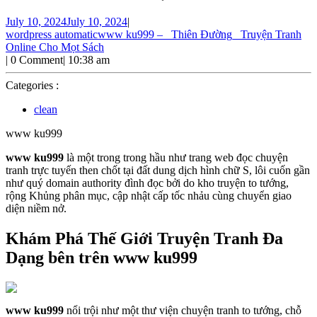
July 10, 2024
July 10, 2024
|
wordpress automatic
www ku999 – _Thiên Đường_ Truyện Tranh
Online Cho Mọt Sách
|
0 Comment
|
10:38 am
Categories :
clean
www ku999
www ku999
là một trong trong hầu như trang web đọc chuyện
tranh trực tuyến then chốt tại đất dung dịch hình chữ S, lôi cuốn gần
như quý domain authority đình đọc bởi do kho truyện to tướng,
rộng Khủng phân mục, cập nhật cấp tốc nhảu cùng chuyển giao
diện niềm nở.
Khám Phá Thế Giới Truyện Tranh Đa
Dạng bên trên www ku999
www ku999
nổi trội như một thư viện chuyện tranh to tướng, chỗ