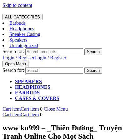
Skip to content
ALL CATEGORIES
Earbuds
Headphones
Speaker Casing
Speakers
Uncategorized
Search for:
Search
Login / Register
Login / Register
Open Menu
Search for:
SPEAKERS
HEADPHONES
EARBUDS
CASES & COVERS
Cart item
Cart item
0
Close Menu
Cart item
Cart item
0
www ku999 – _Thiên Đường_ Truyện
Tranh Online Cho Mọt Sách