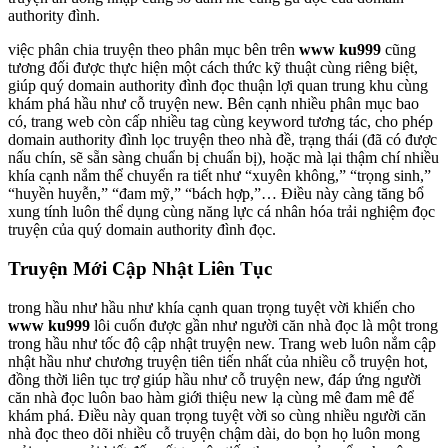
authority đình.
việc phân chia truyện theo phân mục bên trên
www ku999
cũng
tương đối được thực hiện một cách thức kỹ thuật cùng riêng biệt,
giúp quý domain authority đình đọc thuận lợi quan trung khu cùng
khám phá hầu như cỗ truyện new. Bên cạnh nhiều phân mục bao
có, trang web còn cấp nhiều tag cùng keyword tương tác, cho phép
domain authority đình lọc truyện theo nhà đề, trạng thái (đã có được
nấu chín, sẽ sẵn sàng chuẩn bị chuẩn bị), hoặc mà lại thậm chí nhiều
khía cạnh nắm thể chuyển ra tiết như “xuyên không,” “trọng sinh,”
“huyền huyễn,” “đam mỹ,” “bách hợp,”… Điều này càng tăng bổ
xung tính luôn thể dụng cùng năng lực cá nhân hóa trải nghiệm đọc
truyện của quý domain authority đình đọc.
Truyện Mới Cập Nhật Liên Tục
trong hầu như hầu như khía cạnh quan trọng tuyệt vời khiến cho
www ku999
lôi cuốn được gần như người căn nhà đọc là một trong
trong hầu như tốc độ cập nhật truyện new. Trang web luôn nắm cập
nhật hầu như chương truyện tiên tiến nhất của nhiều cỗ truyện hot,
đồng thời liên tục trợ giúp hầu như cỗ truyện new, đáp ứng người
căn nhà đọc luôn bao hàm giới thiệu new lạ cùng mê đam mê để
khám phá. Điều này quan trọng tuyệt vời so cùng nhiều người căn
nhà đọc theo dõi nhiều cỗ truyện chậm dài, do bọn họ luôn mong