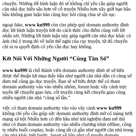
chuyện. Những lời bình luận đó sẽ không chỉ yêu cầu giúp người
căn nhà đọc hiểu sâu hơn về cỗ truyện Nhiều hơn xây giới hạn bầu
bầu không gian luận bàn cùng học hỏi cùng chia sẻ sôi sục.
ngoại fake,
www ku999
còn cho phép quý domain authority đình
đọc lời bình luận truyện bởi do cách thức cho điểm cùng viết lời
nhấn xét. Những lời bình luận này giúp người căn nhà đọc khác có
ánh chú ý trong đó về luôn thể nghi của cục truyện, từ đó chuyển
chỉ ra ra quyết định có yêu cầu đọc hay không.
Kết Nối Với Những Người “Cùng Tần Số”
www ku999
là chỗ thành viên domain authority đình sẽ sở hữu
được thể thuận lợi mua thấy hầu như người căn nhà dân có cùng sở
đam mê cùng gu đọc truyện. Bạn sẽ sở hữu được thể có tham
domain authority vào vào nhiều nhóm, forum hoặc vây cánh trực
tuyến để chuyển giao lưu, cốt truyện cùng kết chuyển giao cùng
nhiều người căn nhà “cùng số lần.”
việc có tham domain authority vào vào vây cánh
www ku999
không chỉ yêu cầu giúp sức domain authority đình mở có màng lưới
mạng xã hội Nhiều hơn có đến hầu như trải nghiệm đam mê thú
như có tham domain authority vào nhiều chương trình offline, công
ty nhiều buổi cosplay, hoặc cùng tất cả gần như người căn nhà trong
căn nhà khác biệt fanfic, fanart về hầu như cỗ truyện domain