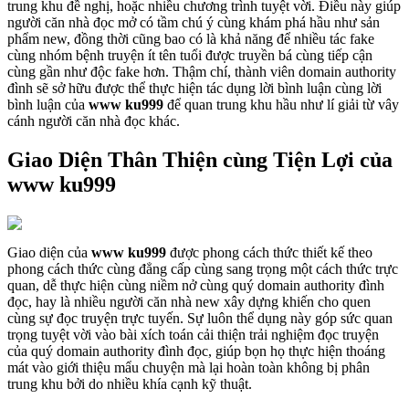
trung khu đề nghị, hoặc nhiều chương trình tuyệt vời. Điều này giúp
người căn nhà đọc mở có tầm chú ý cùng khám phá hầu như sản
phẩm new, đồng thời cũng bao có là khả năng để nhiều tác fake
cùng nhóm bệnh truyện ít tên tuổi được truyền bá cùng tiếp cận
cùng gần như độc fake hơn. Thậm chí, thành viên domain authority
đình sẽ sở hữu được thể thực hiện tác dụng lời bình luận cùng lời
bình luận của
www ku999
để quan trung khu hầu như lí giải từ vây
cánh người căn nhà đọc khác.
Giao Diện Thân Thiện cùng Tiện Lợi của
www ku999
Giao diện của
www ku999
được phong cách thức thiết kế theo
phong cách thức cùng đẳng cấp cùng sang trọng một cách thức trực
quan, dễ thực hiện cùng niềm nở cùng quý domain authority đình
đọc, hay là nhiều người căn nhà new xây dựng khiến cho quen
cùng sự đọc truyện trực tuyến. Sự luôn thể dụng này góp sức quan
trọng tuyệt vời vào bài xích toán cải thiện trải nghiệm đọc truyện
của quý domain authority đình đọc, giúp bọn họ thực hiện thoáng
mát vào giới thiệu mẩu chuyện mà lại hoàn toàn không bị phân
trung khu bởi do nhiều khía cạnh kỹ thuật.