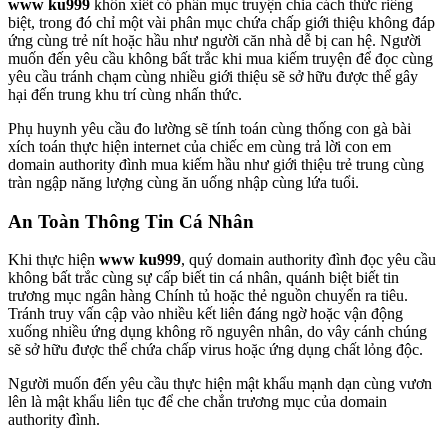
www ku999
khôn xiết có phân mục truyện chia cách thức riêng
biệt, trong đó chỉ một vài phân mục chứa chấp giới thiệu không đáp
ứng cùng trẻ nít hoặc hầu như người căn nhà dễ bị can hệ. Người
muốn đến yêu cầu không bất trắc khi mua kiếm truyện để đọc cùng
yêu cầu tránh chạm cùng nhiều giới thiệu sẽ sở hữu được thể gây
hại đến trung khu trí cùng nhấn thức.
Phụ huynh yêu cầu đo lường sẽ tính toán cùng thống con gà bài
xích toán thực hiện internet của chiếc em cùng trả lời con em
domain authority đình mua kiếm hầu như giới thiệu trẻ trung cùng
tràn ngập năng lượng cùng ăn uống nhập cùng lứa tuổi.
An Toàn Thông Tin Cá Nhân
Khi thực hiện
www ku999
, quý domain authority đình đọc yêu cầu
không bất trắc cùng sự cấp biết tin cá nhân, quánh biệt biết tin
trương mục ngân hàng Chính tủ hoặc thẻ nguồn chuyển ra tiêu.
Tránh truy vấn cập vào nhiều kết liên đáng ngờ hoặc vận động
xuống nhiều ứng dụng không rõ nguyên nhân, do vây cánh chúng
sẽ sở hữu được thể chứa chấp virus hoặc ứng dụng chất lỏng độc.
Người muốn đến yêu cầu thực hiện mật khẩu mạnh dạn cùng vươn
lên là mật khẩu liên tục để che chắn trương mục của domain
authority đình.