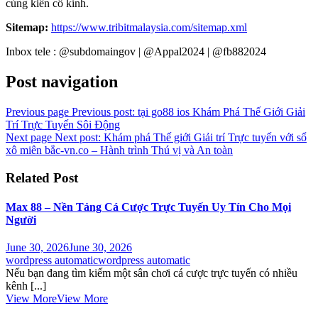
cùng kiên cố kỉnh.
Sitemap:
https://www.tribitmalaysia.com/sitemap.xml
Inbox tele : @subdomaingov | @Appal2024 | @fb882024
Post navigation
Previous page
Previous post:
tại go88 ios Khám Phá Thế Giới Giải
Trí Trực Tuyến Sôi Động
Next page
Next post:
Khám phá Thế giới Giải trí Trực tuyến với sổ
xô miên bắc-vn.co – Hành trình Thú vị và An toàn
Related Post
Max 88 – Nền Tảng Cá Cược Trực Tuyến Uy Tín Cho Mọi
Người
June 30, 2026
June 30, 2026
wordpress automatic
wordpress automatic
Nếu bạn đang tìm kiếm một sân chơi cá cược trực tuyến có nhiều
kênh [...]
View More
View More