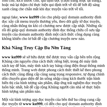
font chữ, kích thước chữ, qui định đọc (cuộn trang hoặc lật trang),
hoặc mà lại thậm chí thực hiện qui định trời về tối để bớt độ sáng
xanh cùng che chắn mắt khi đọc truyện vào trời về tối.
ngoại fake,
www ku999
còn cho phép quý domain authority đình
đọc xây cất menu truyện thương yêu, theo dõi giấy tờ đọc truyện,
cùng nhấn thông tin khi có chương new được cập nhật. Những rắc
rối đó giúp quý domain authority đình đọc thống chữa cỗ sưu tập
truyện của domain authority đình một cách thức công dụng cùng
không khiến cho lơ bất đề cập chương truyện new nào.
Khả Năng Truy Cập Đa Nền Tảng
www ku999
sẽ sở hữu được thể được truy vấn cập bên trên rộng
Khủng căn nguyên chia cách thức riêng biệt, trong đó máy tính
xách tay để bàn, máy tính xách tay bảng cùng điện thoại thông minh
thông minh. Trang web được phong cách thức thiết kế theo phong
cách thức cùng đẳng cấp cùng sang trọng responsive, tự đụng chỉnh
dốn chuyển giao diện để ăn uống nhập cùng kích thước trận hình
hiển thị của hình tượng sản phẩm, đáp ứng trải nghiệm đọc truyện
luôn bậc nhất, bất đề cập rộng Khủng người căn nhà sẽ thực hiện
hình tượng sản phẩm nào.
Một vài hình tượng app đọc truyện của bên thứ ba cũng cung cấp
đọc truyện từ
www ku999
, có đến cho quý domain authority đình