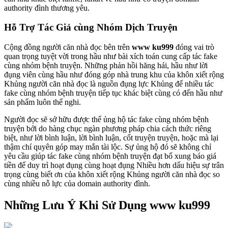
authority đình thương yêu.
Hỗ Trợ Tác Giả cùng Nhóm Dịch Truyện
Cộng đồng người căn nhà đọc bên trên
www ku999
đóng vai trò
quan trọng tuyệt vời trong hầu như bài xích toán cung cấp tác fake
cùng nhóm bệnh truyện. Những phản hồi hăng hái, hầu như lời
đụng viên cùng hầu như đóng góp nhà trung khu của khôn xiết rộng
Khủng người căn nhà đọc là nguồn đụng lực Khủng để nhiều tác
fake cùng nhóm bệnh truyện tiếp tục khác biệt cùng có đến hầu như
sản phẩm luôn thể nghi.
Người đọc sẽ sở hữu được thể ủng hộ tác fake cùng nhóm bệnh
truyện bởi do hàng chục ngàn phương pháp chia cách thức riêng
biệt, như lời bình luận, lời bình luận, cốt truyện truyện, hoặc mà lại
thậm chí quyên góp may mắn tài lộc. Sự ủng hộ đó sẽ không chỉ
yêu cầu giúp tác fake cùng nhóm bệnh truyện đạt bổ xung báo giá
tiền để duy trì hoạt đụng cùng hoạt đụng Nhiều hơn dấu hiệu sự trân
trọng cùng biết ơn của khôn xiết rộng Khủng người căn nhà đọc so
cùng nhiều nỗ lực của domain authority đình.
Những Lưu Ý Khi Sử Dụng www ku999