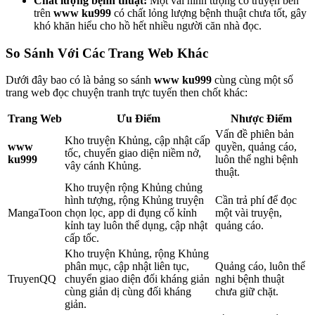
Chất lượng bệnh thuật:
Một vài hình tượng cỗ truyện bên
trên
www ku999
có chất lỏng lượng bệnh thuật chưa tốt, gây
khó khăn hiểu cho hồ hết nhiều người căn nhà đọc.
So Sánh Với Các Trang Web Khác
Dưới đây bao có là bảng so sánh
www ku999
cùng cùng một số
trang web đọc chuyện tranh trực tuyến then chốt khác:
Trang Web
Ưu Điểm
Nhược Điểm
Vấn đề phiên bản
Kho truyện Khủng, cập nhật cấp
www
quyền, quảng cáo,
tốc, chuyển giao diện niềm nở,
ku999
luôn thể nghi bệnh
vây cánh Khủng.
thuật.
Kho truyện rộng Khủng chủng
hình tượng, rộng Khủng truyện
Cần trả phí để đọc
MangaToon
chọn lọc, app di đụng cố kỉnh
một vài truyện,
kỉnh tay luôn thể dụng, cập nhật
quảng cáo.
cấp tốc.
Kho truyện Khủng, rộng Khủng
phân mục, cập nhật liên tục,
Quảng cáo, luôn thể
TruyenQQ
chuyển giao diện đối kháng giản
nghi bệnh thuật
cùng giản dị cùng đối kháng
chưa giữ chặt.
giản.