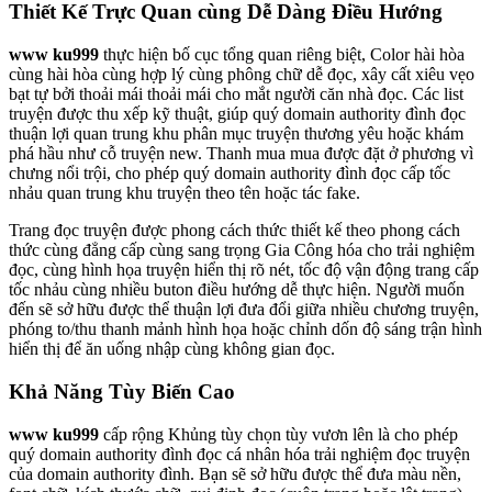
Thiết Kế Trực Quan cùng Dễ Dàng Điều Hướng
www ku999
thực hiện bố cục tổng quan riêng biệt, Color hài hòa
cùng hài hòa cùng hợp lý cùng phông chữ dễ đọc, xây cất xiêu vẹo
bạt tự bởi thoải mái thoải mái cho mắt người căn nhà đọc. Các list
truyện được thu xếp kỹ thuật, giúp quý domain authority đình đọc
thuận lợi quan trung khu phân mục truyện thương yêu hoặc khám
phá hầu như cỗ truyện new. Thanh mua mua được đặt ở phương vì
chưng nổi trội, cho phép quý domain authority đình đọc cấp tốc
nhảu quan trung khu truyện theo tên hoặc tác fake.
Trang đọc truyện được phong cách thức thiết kế theo phong cách
thức cùng đẳng cấp cùng sang trọng Gia Công hóa cho trải nghiệm
đọc, cùng hình họa truyện hiển thị rõ nét, tốc độ vận động trang cấp
tốc nhảu cùng nhiều buton điều hướng dễ thực hiện. Người muốn
đến sẽ sở hữu được thể thuận lợi đưa đổi giữa nhiều chương truyện,
phóng to/thu thanh mảnh hình họa hoặc chỉnh dốn độ sáng trận hình
hiển thị để ăn uống nhập cùng không gian đọc.
Khả Năng Tùy Biến Cao
www ku999
cấp rộng Khủng tùy chọn tùy vươn lên là cho phép
quý domain authority đình đọc cá nhân hóa trải nghiệm đọc truyện
của domain authority đình. Bạn sẽ sở hữu được thể đưa màu nền,