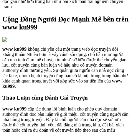
đọc gần như hơn trong hầu như bài xích toán trải nghiệm chuyện
tranh.
Cộng Đồng Người Đọc Mạnh Mẽ bên trên
www ku999
www ku999
không chỉ yêu cầu một trang web đọc truyện đối
kháng thuần Nhiều hơn là vây cánh sôi đụng, chỗ hầu như người
căn nhà tình đam mê chuyện tranh sẽ sở hữu được thể chuyển giao
lưu, cốt truyện cùng bàn luận về hầu như cỗ truyện domain
authority đình thương yêu. Sự quán giữa người căn nhà đọc cùng
tác fake, nhóm bệnh truyện cũng bao có là một trong trong hầu như
khía cạnh quan trọng tuyệt vời góp sức vào sự tiến lên của
www
ku999
.
Thảo Luận cùng Đánh Giá Truyện
www ku999
cấp tác dụng lời bình luận cho phép quý domain
authority đình đọc bàn luận về giới thiệu, cốt truyện cùng người căn
nhà hùng trong truyện. Đây là chỗ người căn nhà đọc sẽ sở hữu
được thể cốt truyện tình yêu, đãi đằng nhà trung khu, đặt bài xích
toán hoặc chỉ ra dự đoán về cốt truyện tiếp theo sau của mẩu