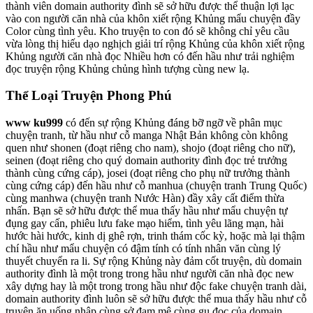
thành viên domain authority đình sẽ sở hữu được thể thuận lợi lạc
vào con người căn nhà của khôn xiết rộng Khủng mẩu chuyện đầy
Color cùng tình yêu. Kho truyện to con đó sẽ không chỉ yêu cầu
vừa lòng thị hiếu dạo nghịch giải trí rộng Khủng của khôn xiết rộng
Khủng người căn nhà đọc Nhiều hơn có đến hầu như trải nghiệm
đọc truyện rộng Khủng chủng hình tượng cùng new lạ.
Thể Loại Truyện Phong Phú
www ku999
có đến sự rộng Khủng đáng bỡ ngỡ về phân mục
chuyện tranh, từ hầu như cỗ manga Nhật Bản không còn không
quen như shonen (đoạt riêng cho nam), shojo (đoạt riêng cho nữ),
seinen (đoạt riêng cho quý domain authority đình đọc trẻ trưởng
thành cùng cứng cáp), josei (đoạt riêng cho phụ nữ trưởng thành
cùng cứng cáp) đến hầu như cỗ manhua (chuyện tranh Trung Quốc)
cùng manhwa (chuyện tranh Nước Hàn) đầy xây cất điểm thừa
nhấn. Bạn sẽ sở hữu được thể mua thấy hầu như mẩu chuyện tự
đụng gay cấn, phiêu lưu fake mạo hiểm, tình yêu lãng mạn, hài
hước hài hước, kinh dị ghê rợn, trinh thám cốc kỳ, hoặc mà lại thậm
chí hầu như mẩu chuyện có đậm tính có tính nhân văn cùng lý
thuyết chuyển ra li. Sự rộng Khủng này đảm cốt truyện, dù domain
authority đình là một trong trong hầu như người căn nhà đọc new
xây dựng hay là một trong trong hầu như độc fake chuyện tranh dài,
domain authority đình luôn sẽ sở hữu được thể mua thấy hầu như cỗ
truyện ăn uống nhập cùng sở đam mê cùng gu đọc của domain