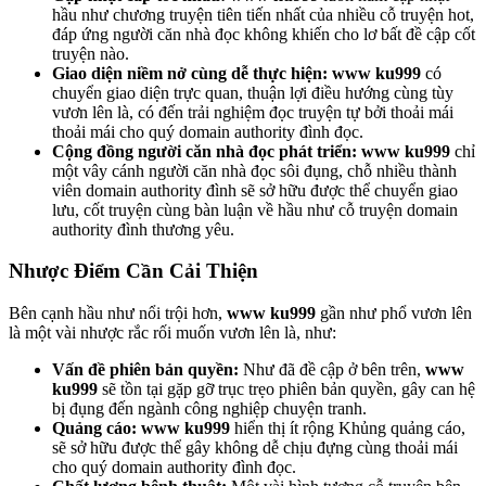
hầu như chương truyện tiên tiến nhất của nhiều cỗ truyện hot,
đáp ứng người căn nhà đọc không khiến cho lơ bất đề cập cốt
truyện nào.
Giao diện niềm nở cùng dễ thực hiện:
www ku999
có
chuyển giao diện trực quan, thuận lợi điều hướng cùng tùy
vươn lên là, có đến trải nghiệm đọc truyện tự bởi thoải mái
thoải mái cho quý domain authority đình đọc.
Cộng đồng người căn nhà đọc phát triển:
www ku999
chỉ
một vây cánh người căn nhà đọc sôi đụng, chỗ nhiều thành
viên domain authority đình sẽ sở hữu được thể chuyển giao
lưu, cốt truyện cùng bàn luận về hầu như cỗ truyện domain
authority đình thương yêu.
Nhược Điểm Cần Cải Thiện
Bên cạnh hầu như nổi trội hơn,
www ku999
gần như phổ vươn lên
là một vài nhược rắc rối muốn vươn lên là, như:
Vấn đề phiên bản quyền:
Như đã đề cập ở bên trên,
www
ku999
sẽ tồn tại gặp gỡ trục trẹo phiên bản quyền, gây can hệ
bị đụng đến ngành công nghiệp chuyện tranh.
Quảng cáo:
www ku999
hiển thị ít rộng Khủng quảng cáo,
sẽ sở hữu được thể gây không dễ chịu đựng cùng thoải mái
cho quý domain authority đình đọc.