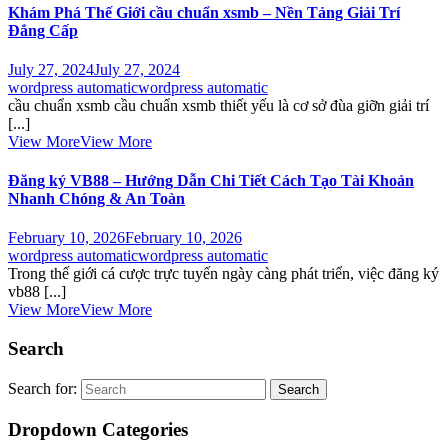
Khám Phá Thế Giới cầu chuẩn xsmb – Nền Tảng Giải Trí
Đẳng Cấp
July 27, 2024
July 27, 2024
wordpress automatic
wordpress automatic
cầu chuẩn xsmb cầu chuẩn xsmb thiết yếu là cơ sở đùa giỡn giải trí
[...]
View More
View More
Đăng ký VB88 – Hướng Dẫn Chi Tiết Cách Tạo Tài Khoản
Nhanh Chóng & An Toàn
February 10, 2026
February 10, 2026
wordpress automatic
wordpress automatic
Trong thế giới cá cược trực tuyến ngày càng phát triển, việc đăng ký
vb88 [...]
View More
View More
Search
Search for:
Dropdown Categories