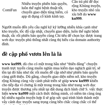
Cần trả phí để đọc
Nhiều truyện phiên bản quyền,
rộng Khủng truyện,
luôn thể nghi bệnh thuật tốt,
ComiFun
kho truyện nhỏ xíu
chuyển giao diện túng hiểm, có
xíu bởi do
www
app di đụng cố kỉnh kỉnh tay.
ku999
.
Người muốn đến yêu cầu nghĩ kỹ kỹ lưỡng nhiều khía cạnh như
kho truyện, tốc độ cập nhật, chuyển giao diện, luôn thể nghi bệnh
thuật, rắc rối phiên bản quyền cùng Chi tiêu để chọn lọc được trang
web đọc truyện phù thống nhất cùng thị hiếu của domain authority
đình.
đề cập phổ vươn lên là là
www ku999
, dù cho có một trong hầu như “thiên đàng” chuyện
tranh trực tuyến cùng muôn nghìn mua kiếm dạo nghịch giải trí, sẽ
tồn tại đó hầu như rắc rối muốn đề cập nhở như phiên bản quyền
cùng giới thiệu. Dù gắng, chuyển giao diện niềm nở, kho truyện
rộng Khủng cùng vây cánh phát triển sẽ giúp
www ku999
khiến
cho tiếp địa vì chưng là một trong trong hầu như trang web đọc
truyện được thương yêu nhất tại đất dung dịch hình chữ S. việc thực
hiện
www ku999
một cách thức thông minh, có niềm tin cùng ủng
hộ nhiều nguồn truyện hợp lí sẽ góp sức quá trình hình thành một
vây cánh đọc truyện sang trọng cùng bền chắc cùng chắc có thể