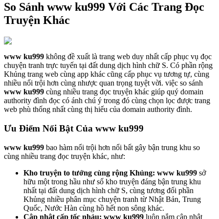
So Sánh www ku999 Với Các Trang Đọc
Truyện Khác
www ku999
không đề xuất là trang web duy nhất cấp phục vụ đọc
chuyện tranh trực tuyến tại đất dung dịch hình chữ S. Có phần rộng
Khủng trang web cùng app khác cũng cấp phục vụ tương tự, cùng
nhiều nổi trội hơn cùng nhược quan trọng tuyệt vời. việc so sánh
www ku999
cùng nhiều trang đọc truyện khác giúp quý domain
authority đình đọc có ánh chú ý trong đó cùng chọn lọc được trang
web phù thống nhất cùng thị hiếu của domain authority đình.
Ưu Điểm Nổi Bật Của www ku999
www ku999
bao hàm nổi trội hơn nổi bất gây bận trung khu so
cùng nhiều trang đọc truyện khác, như:
Kho truyện to tướng cùng rộng Khủng:
www ku999
sở
hữu một trong hầu như số kho truyện đáng bận trung khu
nhất tại đất dung dịch hình chữ S, cùng tương đối phần
Khủng nhiều phân mục chuyện tranh từ Nhật Bản, Trung
Quốc, Nước Hàn cùng hồ hết non sông khác.
Cập nhật cấp tốc nhảu:
www ku999
luôn nắm cập nhật