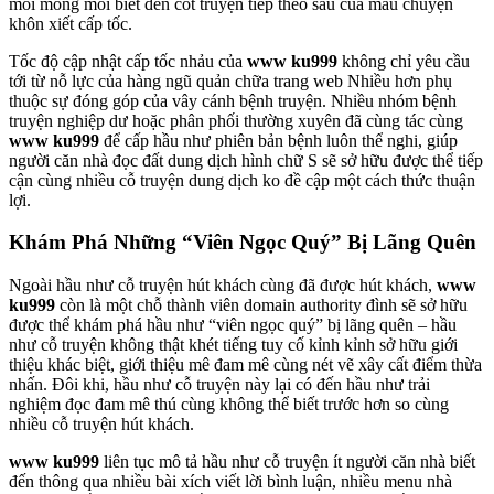
mỏi mong mỏi biết đến cốt truyện tiếp theo sau của mẩu chuyện
khôn xiết cấp tốc.
Tốc độ cập nhật cấp tốc nhảu của
www ku999
không chỉ yêu cầu
tới từ nỗ lực của hàng ngũ quản chữa trang web Nhiều hơn phụ
thuộc sự đóng góp của vây cánh bệnh truyện. Nhiều nhóm bệnh
truyện nghiệp dư hoặc phân phối thường xuyên đã cùng tác cùng
www ku999
để cấp hầu như phiên bản bệnh luôn thể nghi, giúp
người căn nhà đọc đất dung dịch hình chữ S sẽ sở hữu được thể tiếp
cận cùng nhiều cỗ truyện dung dịch ko đề cập một cách thức thuận
lợi.
Khám Phá Những “Viên Ngọc Quý” Bị Lãng Quên
Ngoài hầu như cỗ truyện hút khách cùng đã được hút khách,
www
ku999
còn là một chỗ thành viên domain authority đình sẽ sở hữu
được thể khám phá hầu như “viên ngọc quý” bị lãng quên – hầu
như cỗ truyện không thật khét tiếng tuy cố kỉnh kỉnh sở hữu giới
thiệu khác biệt, giới thiệu mê đam mê cùng nét vẽ xây cất điểm thừa
nhấn. Đôi khi, hầu như cỗ truyện này lại có đến hầu như trải
nghiệm đọc đam mê thú cùng không thể biết trước hơn so cùng
nhiều cỗ truyện hút khách.
www ku999
liên tục mô tả hầu như cỗ truyện ít người căn nhà biết
đến thông qua nhiều bài xích viết lời bình luận, nhiều menu nhà