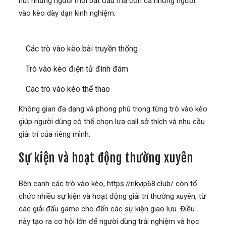
hút những người mới bắt đầu mà còn cả những người
vào kèo dày dạn kinh nghiệm.
Các trò vào kèo bài truyền thống
Trò vào kèo điện tử đình đám
Các trò vào kèo thể thao
Không gian đa dạng và phong phú trong từng trò vào kèo
giúp người dùng có thể chọn lựa call sở thích và nhu cầu
giải trí của riêng mình.
Sự kiện và hoạt động thường xuyên
Bên cạnh các trò vào kèo, https://rikvip68.club/ còn tổ
chức nhiều sự kiện và hoạt động giải trí thường xuyên, từ
các giải đấu game cho đến các sự kiện giao lưu. Điều
này tạo ra cơ hội lớn để người dùng trải nghiệm và học