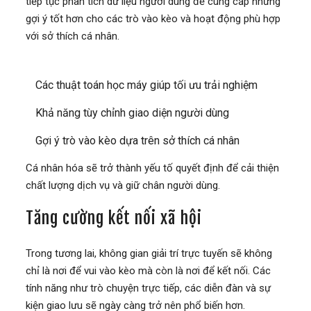
tiếp tục phân tích dữ liệu người dùng để cung cấp những
gợi ý tốt hơn cho các trò vào kèo và hoạt động phù hợp
với sở thích cá nhân.
Các thuật toán học máy giúp tối ưu trải nghiệm
Khả năng tùy chỉnh giao diện người dùng
Gợi ý trò vào kèo dựa trên sở thích cá nhân
Cá nhân hóa sẽ trở thành yếu tố quyết định để cải thiện
chất lượng dịch vụ và giữ chân người dùng.
Tăng cường kết nối xã hội
Trong tương lai, không gian giải trí trực tuyến sẽ không
chỉ là nơi để vui vào kèo mà còn là nơi để kết nối. Các
tính năng như trò chuyện trực tiếp, các diễn đàn và sự
kiện giao lưu sẽ ngày càng trở nên phổ biến hơn.