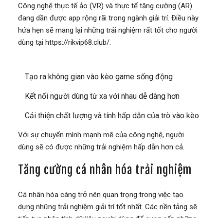
Công nghệ thực tế ảo (VR) và thực tế tăng cường (AR)
đang dần được app rộng rãi trong ngành giải trí. Điều này
hứa hẹn sẽ mang lại những trải nghiệm rất tốt cho người
dùng tại https://rikvip68.club/.
Tạo ra không gian vào kèo game sống động
Kết nối người dùng từ xa với nhau dễ dàng hơn
Cải thiện chất lượng và tính hấp dẫn của trò vào kèo
Với sự chuyển mình mạnh mẽ của công nghệ, người
dùng sẽ có được những trải nghiệm hấp dẫn hơn cả.
Tăng cường cá nhân hóa trải nghiệm
Cá nhân hóa càng trở nên quan trọng trong việc tạo
dựng những trải nghiệm giải trí tốt nhất. Các nền tảng sẽ