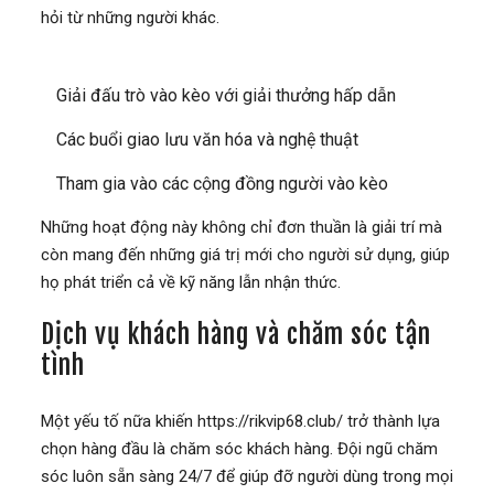
hỏi từ những người khác.
Giải đấu trò vào kèo với giải thưởng hấp dẫn
Các buổi giao lưu văn hóa và nghệ thuật
Tham gia vào các cộng đồng người vào kèo
Những hoạt động này không chỉ đơn thuần là giải trí mà
còn mang đến những giá trị mới cho người sử dụng, giúp
họ phát triển cả về kỹ năng lẫn nhận thức.
Dịch vụ khách hàng và chăm sóc tận
tình
Một yếu tố nữa khiến https://rikvip68.club/ trở thành lựa
chọn hàng đầu là chăm sóc khách hàng. Đội ngũ chăm
sóc luôn sẵn sàng 24/7 để giúp đỡ người dùng trong mọi