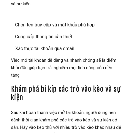
và sự kiện.
Chọn tên truy cập và mật khẩu phù hợp
Cung cấp thông tin cần thiết
Xác thực tài khoản qua email
Việc mở tài khoản dễ dàng và nhanh chóng sẽ là điểm
khởi đầu giúp bạn trải nghiệm mọi tính năng của nền
tảng.
Khám phá bí kíp các trò vào kèo và sự
kiện
Sau khi hoàn thành việc mở tài khoản, người dùng nên
dành thời gian khám phá các trò vào kèo và sự kiện có
sẵn. Hãy vào kèo thử với nhiều trò vào kèo khác nhau để