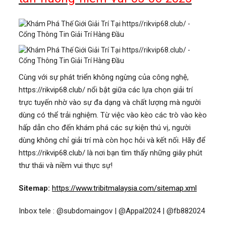
Cùng với sự phát triển không ngừng của công nghệ,
https://rikvip68.club/ nổi bật giữa các lựa chọn giải trí
trực tuyến nhờ vào sự đa dạng và chất lượng mà người
dùng có thể trải nghiệm. Từ việc vào kèo các trò vào kèo
hấp dẫn cho đến khám phá các sự kiện thú vị, người
dùng không chỉ giải trí mà còn học hỏi và kết nối. Hãy để
https://rikvip68.club/ là nơi bạn tìm thấy những giây phút
thư thái và niềm vui thực sự!
Sitemap:
https://www.tribitmalaysia.com/sitemap.xml
Inbox tele : @subdomaingov | @Appal2024 | @fb882024