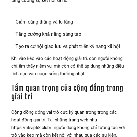
tăng cường sự kết nối xã hội.
Giảm căng thẳng và lo lắng
Tăng cường khả năng sáng tạo
Tạo ra cơ hội giao lưu và phát triển kỹ năng xã hội
Khi vào kèo vào các hoạt động giải trí, con người không
chỉ tìm thấy niềm vui mà còn có thể áp dụng những điều
tích cực vào cuộc sống thường nhật.
Tầm quan trọng của cộng đồng trong
giải trí
Cộng đồng đóng vai trò cực kỳ quan trọng trong các
hoạt động giải trí. Tại những trang web như
https://rikvip68.club/, người dùng không chỉ tương tác với
trò vào kèo mà còn kết nối với nhau qua các sự kiện,