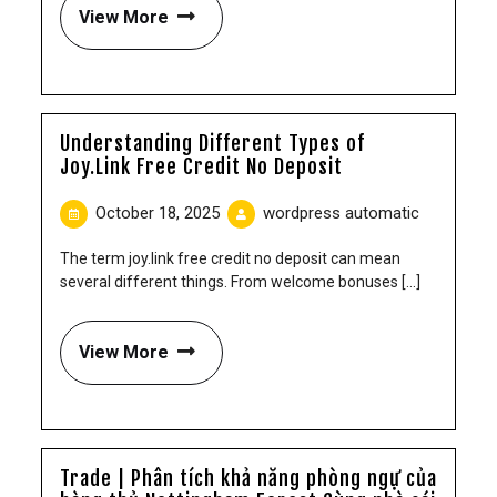
View More
Understanding Different Types of
Joy.Link Free Credit No Deposit
October 18, 2025
wordpress automatic
The term joy.link free credit no deposit can mean
several different things. From welcome bonuses [...]
View More
Trade | Phân tích khả năng phòng ngự của