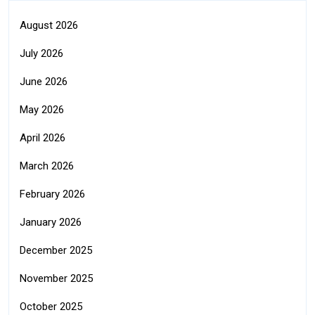
August 2026
July 2026
June 2026
May 2026
April 2026
March 2026
February 2026
January 2026
December 2025
November 2025
October 2025