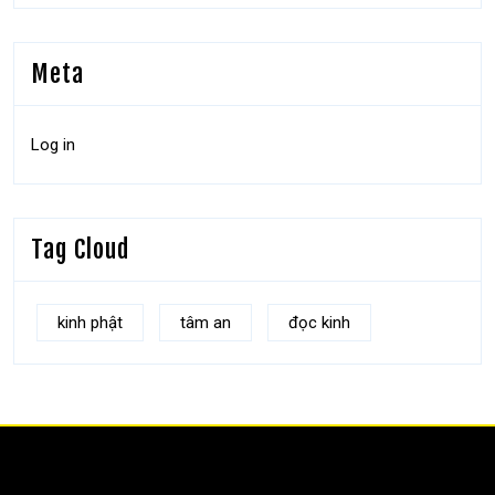
Meta
Log in
Tag Cloud
kinh phật
tâm an
đọc kinh