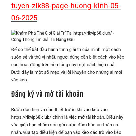
tuyen-zik88-page-huong-kinh-05-
06-2025
Để có thể bắt đầu hành trình giải trí của mình một cách
suôn sẻ và thú vị nhất, người dùng cần biết cách vào kèo
các hoạt động trên nền tảng này một cách hiệu quả.
Dưới đây là một số mẹo và lời khuyên cho những ai mới
vào kèo.
Đăng ký và mở tài khoản
Bước đầu tiên và cần thiết trước khi vào kèo vào
https://rikvip68.club/ chính là việc mở tài khoản. Điều này
vừa giúp bạn chăm sóc gửi cược đảm bảo an toàn cá
nhân, vừa tạo điều kiện để bạn vào kèo các trò vào kèo