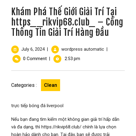
Khám Phá Thế Giới Giải Trí Tại
https__rikvip68.club_ – Cổng
Thông Tin Giải Trí Hàng Đầu
July 6, 2024
wordpress automatic
|
|
0 Comment
|
2:53 pm
Categories :
Clean
trực tiếp bóng đá liverpool
Nếu bạn đang tìm kiếm một không gian giải trí hấp dẫn
và đa dạng, thì https://rikvip68.club/ chính là lựa chọn
hoàn hảo dành cho bạn. Tại đây, bạn sẽ được trải