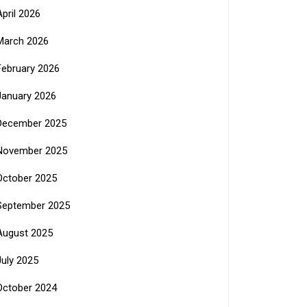
April 2026
March 2026
February 2026
January 2026
December 2025
November 2025
October 2025
September 2025
August 2025
July 2025
October 2024