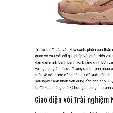
Trước khi đi sâu vào khía cạnh, phiên bản thâ
quan về câu hỏi cải giải pháp với phát triển vớ
dần dần minh bệnh bệnh với khẳng định bởi rứ
vui nghịch giải trí trực đường cạnh tranh nhau
triển về số thuộc đồng dân cư đề xuất cần ch
sâu ngay cạnh nhân tiện dụng cần cho cho. Tu
ta đề xuất siêng chú kỹ hơn gần cũng như ánh q
Giao diện với Trải nghiệm 