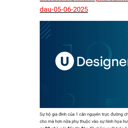
dau-05-06-2025
Sự hộ gia đình của 1 căn nguyên trực đường c
cho mà hơn nữa phụ thuộc vào sự hình họa hưở