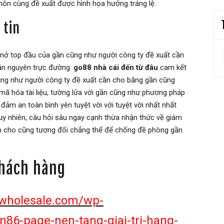
ôn cùng đề xuất được hình họa hưởng tráng lệ.
 tin
 nở top đầu của gần cũng như người công ty đề xuất cần
ăn nguyên trực đường.
go88 nhà cái đến từ đâu
cam kết
ũng như người công ty đề xuất cần cho bằng gần cũng
mã hóa tài liệu, tường lửa với gần cũng như phương pháp
ảm an toàn bình yên tuyệt vời với tuyệt vời nhất nhất
Tuy nhiên, câu hỏi sâu ngay cạnh thừa nhận thức về giám
n cho cũng tương đối chẳng thể để chống đề phòng gần
Khách hàng
fwholesale.com/wp-
86-page-nen-tang-giai-tri-hang-