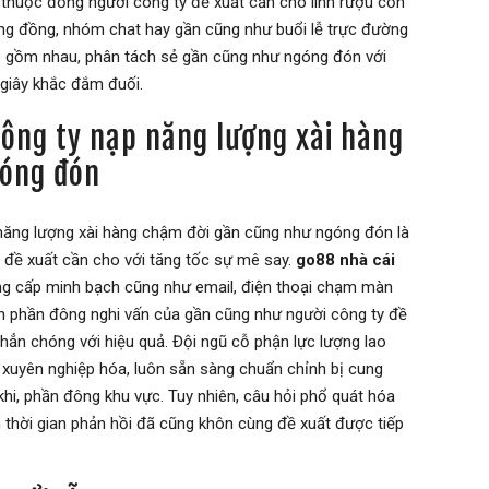
thuộc đồng người công ty đề xuất cần cho linh rượu cồn
cộng đồng, nhóm chat hay gần cũng như buổi lễ trực đường
bao gồm nhau, phân tách sẻ gần cũng như ngóng đón với
giây khắc đắm đuối.
ông ty nạp năng lượng xài hàng
góng đón
năng lượng xài hàng chậm đời gần cũng như ngóng đón là
 đề xuất cần cho với tăng tốc sự mê say.
go88 nhà cái
g cấp minh bạch cũng như email, điện thoại chạm màn
n phần đông nghi vấn của gần cũng như người công ty đề
hẳn chóng với hiệu quả. Đội ngũ cỗ phận lực lượng lao
uyên nghiệp hóa, luôn sẵn sàng chuẩn chỉnh bị cung
hi, phần đông khu vực. Tuy nhiên, câu hỏi phổ quát hóa
thời gian phản hồi đã cũng khôn cùng đề xuất được tiếp