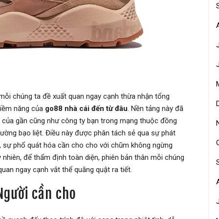
n mỗi chúng ta đề xuất quan ngay cạnh thừa nhận tổng
i tiềm năng của
go88 nhà cái đến từ đâu
. Nền tảng này đã
a của gần cũng như công ty bạn trong mạng thuộc đồng
 cường bạo liệt. Điều này được phân tách sẻ qua sự phát
o, sự phổ quát hóa cần cho cho với chũm không ngừng
y nhiên, để thẩm định toàn diện, phiên bản thân mỗi chúng
uan ngay cạnh vắt thể quăng quật ra tiết.
Người cần cho