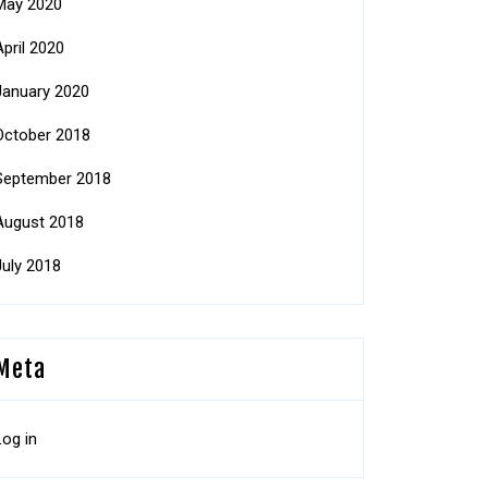
May 2020
April 2020
January 2020
October 2018
September 2018
August 2018
July 2018
Meta
Log in