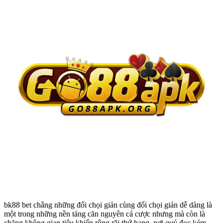
bk88 bet chẳng những đối chọi giản cùng đối chọi giản dễ dàng là
một trong những nền tảng căn nguyên cá cược nhưng mà còn là
chặng không gian tiêu khiển rộng rãi thứ hạng, nơi quý đọc kém