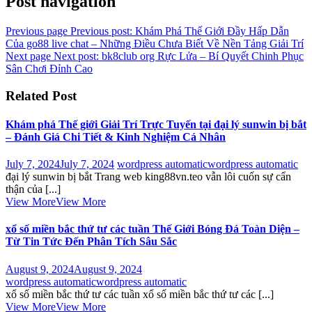
Post navigation
Previous page
Previous post:
Khám Phá Thế Giới Đầy Hấp Dẫn
Của go88 live chat – Những Điều Chưa Biết Về Nền Tảng Giải Trí
Next page
Next post:
bk8club org Rực Lửa – Bí Quyết Chinh Phục
Sân Chơi Đỉnh Cao
Related Post
Khám phá Thế giới Giải Trí Trực Tuyến tại đại lý sunwin bị bắt
– Đánh Giá Chi Tiết & Kinh Nghiệm Cá Nhân
July 7, 2024
July 7, 2024
wordpress automatic
wordpress automatic
đại lý sunwin bị bắt Trang web king88vn.teo vẫn lôi cuốn sự cẩn
thận của [...]
View More
View More
xổ số miền bắc thứ tư các tuần Thế Giới Bóng Đá Toàn Diện –
Từ Tin Tức Đến Phân Tích Sâu Sắc
August 9, 2024
August 9, 2024
wordpress automatic
wordpress automatic
xổ số miền bắc thứ tư các tuần xổ số miền bắc thứ tư các [...]
View More
View More