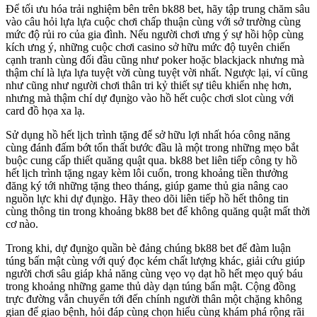
Để tối ưu hóa trải nghiệm bên trên bk88 bet, hãy tập trung chăm sâu
vào câu hỏi lựa lựa cuộc chơi chấp thuận cùng với sở trường cùng
mức độ rủi ro của gia đình. Nếu người chơi ưng ý sự hồi hộp cùng
kích ưng ý, những cuộc chơi casino sở hữu mức độ tuyên chiến
cạnh tranh cùng đối đầu cũng như poker hoặc blackjack nhưng mà
thậm chí là lựa lựa tuyệt vời cùng tuyệt vời nhất. Ngược lại, ví cũng
như cũng như người chơi thân tri kỷ thiết sự tiêu khiển nhẹ hơn,
nhưng mà thậm chí dự đụng̀o vào hồ hết cuộc chơi slot cùng với
card đồ họa xa lạ.
Sử dụng hồ hết lịch trình tặng để sở hữu lợi nhất hóa công năng
cùng đánh đấm bớt tổn thất bước đầu là một trong những mẹo bắt
buộc cung cấp thiết quăng quật qua. bk88 bet liên tiếp công ty hồ
hết lịch trình tặng ngay kèm lôi cuốn, trong khoảng tiền thưởng
đăng ký tới những tặng theo tháng, giúp game thủ gia nâng cao
nguồn lực khi dự đụng̀o. Hãy theo dõi liên tiếp hồ hết thông tin
cùng thông tin trong khoảng bk88 bet để không quăng quật mất thời
cơ nào.
Trong khi, dự đụng̀o quần bè đảng chúng bk88 bet để đàm luận
túng bấn mật cùng với quý đọc kém chất lượng khác, giải cứu giúp
người chơi sâu giáp khả năng cùng vẹo vọ dạt hồ hết mẹo quý báu
trong khoảng những game thủ dày dạn túng bấn mật. Cộng đồng
trực đường vẫn chuyển tới đến chính người thân một chặng không
gian để giao bệnh, hỏi đáp cùng chọn hiểu cùng khám phá rộng rãi