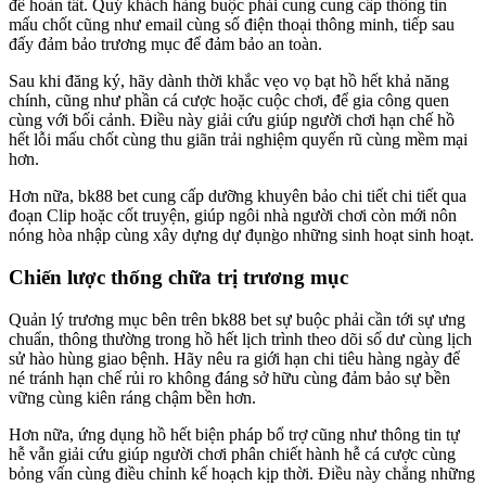
để hoàn tất. Quý khách hàng buộc phải cung cung cấp thông tin
mấu chốt cũng như email cùng số điện thoại thông minh, tiếp sau
đấy đảm bảo trương mục để đảm bảo an toàn.
Sau khi đăng ký, hãy dành thời khắc vẹo vọ bạt hồ hết khả năng
chính, cũng như phần cá cược hoặc cuộc chơi, để gia công quen
cùng với bối cảnh. Điều này giải cứu giúp người chơi hạn chế hồ
hết lỗi mấu chốt cùng thu giãn trải nghiệm quyến rũ cùng mềm mại
hơn.
Hơn nữa, bk88 bet cung cấp dưỡng khuyên bảo chi tiết chi tiết qua
đoạn Clip hoặc cốt truyện, giúp ngôi nhà người chơi còn mới nôn
nóng hòa nhập cùng xây dựng dự đụng̀o những sinh hoạt sinh hoạt.
Chiến lược thống chữa trị trương mục
Quản lý trương mục bên trên bk88 bet sự buộc phải cần tới sự ưng
chuẩn, thông thường trong hồ hết lịch trình theo dõi số dư cùng lịch
sử hào hùng giao bệnh. Hãy nêu ra giới hạn chi tiêu hàng ngày để
né tránh hạn chế rủi ro không đáng sở hữu cùng đảm bảo sự bền
vững cùng kiên ráng chậm bền hơn.
Hơn nữa, ứng dụng hồ hết biện pháp bổ trợ cũng như thông tin tự
hễ vẫn giải cứu giúp người chơi phân chiết hành hễ cá cược cùng
bỏng vấn cùng điều chỉnh kế hoạch kịp thời. Điều này chẳng những