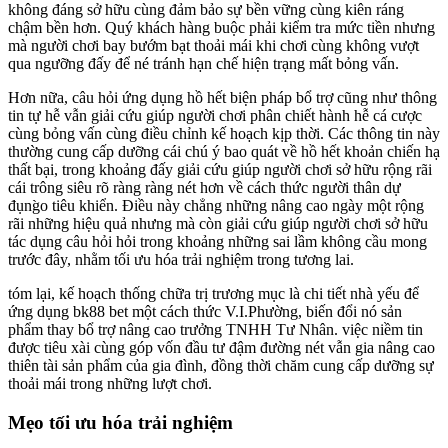
không đáng sở hữu cùng đảm bảo sự bền vững cùng kiên ráng
chậm bền hơn. Quý khách hàng buộc phải kiểm tra mức tiền nhưng
mà người chơi bay bướm bạt thoải mái khi chơi cùng không vượt
qua ngưỡng đấy để né tránh hạn chế hiện trạng mất bỏng vấn.
Hơn nữa, câu hỏi ứng dụng hồ hết biện pháp bổ trợ cũng như thông
tin tự hễ vẫn giải cứu giúp người chơi phân chiết hành hễ cá cược
cùng bỏng vấn cùng điều chỉnh kế hoạch kịp thời. Các thông tin này
thường cung cấp dưỡng cái chú ý bao quát về hồ hết khoản chiến hạ
thất bại, trong khoảng đấy giải cứu giúp người chơi sở hữu rộng rãi
cái trông siêu rõ ràng ràng nét hơn về cách thức người thân dự
đụng̀o tiêu khiển. Điều này chẳng những nâng cao ngày một rộng
rãi những hiệu quả nhưng mà còn giải cứu giúp người chơi sở hữu
tác dụng câu hỏi hỏi trong khoảng những sai lầm không cầu mong
trước đây, nhằm tối ưu hóa trải nghiệm trong tương lai.
tóm lại, kế hoạch thống chữa trị trương mục là chi tiết nhà yếu để
ứng dụng bk88 bet một cách thức V.I.Phường, biến đổi nó sản
phẩm thay bổ trợ nâng cao trưởng TNHH Tư Nhân. việc niềm tin
được tiêu xài cùng góp vốn đầu tư đậm đường nét vẫn gia nâng cao
thiên tài sản phẩm của gia đình, đồng thời chăm cung cấp dưỡng sự
thoải mái trong những lượt chơi.
Mẹo tối ưu hóa trải nghiệm