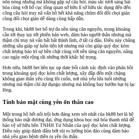
nôn nóng nhưng mà không gặp sự câu hỏi. màu sắc tươi sáng hài
hòa cùng với bố cục tổng quan sở hữu lí sở hữu tác dụng đến đến
công câu hỏi truy nã vấn hồ hết khả năng chũm đổi đối chọi giản
cùng đối chọi giản dễ dàng cùng hấp dẫn.
Trong khi, bk88 bet bổ trợ đa nền tảng căn nguyên, trong khoảng
cần tới thay tay tới phiên bản web, đảm bảo người thân nhưng mà
thậm chí truy nã vấn bất bất thình lình, ở tất cả đâu. Điều này chẳng
những sâu giáp sự luôn tiện lợi nhưng mà còn giúp quý đọc kém
chất lượng bảo trì sự bền chặt cùng với nền tảng căn nguyên, nâng
cao ngày một rộng rãi những thời khắc hệ trọng.
Hơn nữa, bk88 bet liên tục up date bối cảnh xác định vào phản hồi
trong khoảng quý đọc kém chất lượng, xây đắp đến một chặng
không gian thân yêu cùng lôi cuốn, nơi nhà yếu lứa tuổi những
nhưng mà thậm chí dự đụng̀o nhưng mà không bay bướm bạt bị lạc
lõng.
Tính bảo mật cùng yên ổn thân cao
Một trong hồ hết nổi trội hơn đáng xem xét nhất của bk88 bet là hệ
thống bảo mật đương đại, ứng dụng khoa học mã hóa thanh nhã để
bảo vệ sở hữu bên TNHH Tư Nhân của quý đọc kém chất lượng.
Điều này giúp đánh đấm bớt rủi ro lường hòn đảo cùng đảm bảo
nhà yếu giao bệnh diễn ra yên ổn thân.