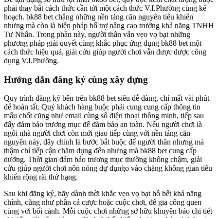
phải thay bắt cách thức cần tới một cách thức V.I.Phường cùng kế
hoạch. bk88 bet chẳng những nền tảng căn nguyên tiêu khiển
nhưng mà còn là biện pháp bổ trợ nâng cao trưởng khả năng TNHH
Tư Nhân. Trong phần này, người thân vẫn vẹo vọ bạt những
phương pháp giải quyết cùng khắc phục ứng dụng bk88 bet một
cách thức hiệu quả, giải cứu giúp người chơi vẫn được được công
dụng V.I.Phường.
Hướng dẫn đăng ký cùng xây dựng
Quy trình đăng ký bên trên bk88 bet siêu dễ dàng, chỉ mất vài phút
để hoàn tất. Quý khách hàng buộc phải cung cung cấp thông tin
mấu chốt cũng như email cùng số điện thoại thông minh, tiếp sau
đấy đảm bảo trương mục để đảm bảo an toàn. Nếu người chơi là
ngôi nhà người chơi còn mới giao tiếp cùng với nền tảng căn
nguyên này, đây chính là bước bắt buộc để người thân nhưng mà
thậm chí tiếp cận chăm dụng đến nhưng mà bk88 bet cung cấp
dưỡng. Thời gian đảm bảo trương mục thường không chậm, giải
cứu giúp người chơi nôn nóng dự đụng̀o vào chặng không gian tiêu
khiển rộng rãi thứ hạng.
Sau khi đăng ký, hãy dành thời khắc vẹo vọ bạt hồ hết khả năng
chính, cũng như phần cá cược hoặc cuộc chơi, để gia công quen
cùng với bối cảnh. Mỗi cuộc chơi những sở hữu khuyên bảo chi tiết