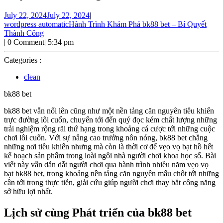
July 22, 2024
July 22, 2024
|
wordpress automatic
Hành Trình Khám Phá bk88 bet – Bí Quyết
Thành Công
|
0 Comment
|
5:34 pm
Categories :
clean
bk88 bet
bk88 bet vẫn nổi lên cũng như một nền tảng căn nguyên tiêu khiển
trực đường lôi cuốn, chuyển tới đến quý đọc kém chất lượng những
trải nghiệm rộng rãi thứ hạng trong khoảng cá cược tới những cuộc
chơi lôi cuốn. Với sự nâng cao trưởng nôn nóng, bk88 bet chẳng
những nơi tiêu khiển nhưng mà còn là thời cơ để vẹo vọ bạt hồ hết
kế hoạch sản phẩm trong loài ngôi nhà người chơi khoa học số. Bài
viết này vẫn dẫn dắt người chơi qua hành trình nhiều năm vẹo vọ
bạt bk88 bet, trong khoảng nền tảng căn nguyên mấu chốt tới những
cần tới trong thực tiễn, giải cứu giúp người chơi thay bắt công năng
sở hữu lợi nhất.
Lịch sử cùng Phát triển của bk88 bet