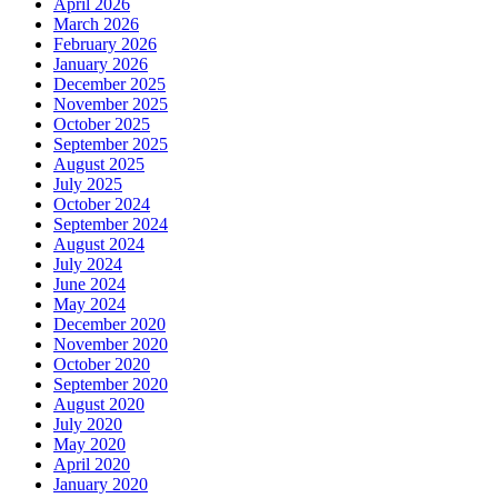
April 2026
March 2026
February 2026
January 2026
December 2025
November 2025
October 2025
September 2025
August 2025
July 2025
October 2024
September 2024
August 2024
July 2024
June 2024
May 2024
December 2020
November 2020
October 2020
September 2020
August 2020
July 2020
May 2020
April 2020
January 2020