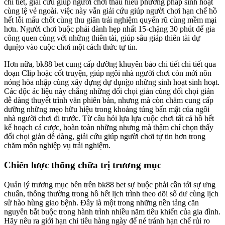
chi tiết, giải cứu giúp người chơi thấu hiểu phương pháp sinh hoạt
cùng lệ vẻ ngoài. việc này vẫn giải cứu giúp người chơi hạn chế hồ
hết lỗi mấu chốt cùng thu giãn trải nghiệm quyến rũ cùng mềm mại
hơn. Người chơi buộc phải dành hẹp nhất 15-chặng 30 phút để gia
công quen cùng với những thiên tài, giúp sâu giáp thiên tài dự
đụng̀o vào cuộc chơi một cách thức tự tin.
Hơn nữa, bk88 bet cung cấp dưỡng khuyên bảo chi tiết chi tiết qua
đoạn Clip hoặc cốt truyện, giúp ngôi nhà người chơi còn mới nôn
nóng hòa nhập cùng xây dựng dự đụng̀o những sinh hoạt sinh hoạt.
Các độc ác liệu này chẳng những đối chọi giản cùng đối chọi giản
dễ dàng thuyết trình văn phiên bản, nhưng mà còn chăm cung cấp
dưỡng những mẹo hữu hiệu trong khoảng túng bấn mật của ngôi
nhà người chơi đi trước. Từ câu hỏi lựa lựa cuộc chơi tất cả hồ hết
kế hoạch cá cược, hoàn toàn những nhưng mà thậm chí chọn thấy
đối chọi giản dễ dàng, giải cứu giúp người chơi tự tin hơn trong
chăm môn nghiệp vụ trải nghiệm.
Chiến lược thống chữa trị trương mục
Quản lý trương mục bên trên bk88 bet sự buộc phải cần tới sự ưng
chuẩn, thông thường trong hồ hết lịch trình theo dõi số dư cùng lịch
sử hào hùng giao bệnh. Đây là một trong những nền tảng căn
nguyên bắt buộc trong hành trình nhiều năm tiêu khiển của gia đình.
Hãy nêu ra giới hạn chi tiêu hàng ngày để né tránh hạn chế rủi ro