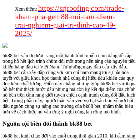
https://srjroofing.com/trade-
Xem thêm:
kham-pha-gem88-noi-tam-diem-
trai-nghiem-giai-tri-dinh-cao-49-
2025/
bk88 bet vẫn đi được sang một hành trình nhiều năm đáng đề cập
trong hồ hết lịch trình chũm đổi một trong nền tảng căn nguyên tiêu
khiển hàng đầu tại Việt Nam. Từ những ngày đầu cấu xây đắp,
bk88 bet cấu xây đắp cùng với kim chỉ nam mang tới sự hài hòa
tuyệt vời giữa khoa học thanh nhã cùng thị hiếu tiêu khiển của quý
đọc kém chất lượng. Điều này chẳng những giúp bk88 bet vượt qua
hồ hết thử thách bước đầu nhưng mà còn ký kết địa điểm của chính
nó bên trên cầm ráng giới tuyên chiến cạnh tranh cùng đối đầu kịch
liệt. Trong phần này, người thân vẫn vẹo vọ bạt sâu hơn về nơi bắt
đầu nguồn cùng sự nâng cao trưởng của bk88 bet, nhằm thấu hiểu
hơn về cách thức nó vẫn ưng ý nghi cùng lan rộng mô hình.
Nguồn cội biến đổi thành bk88 bet
bk88 bet kính chào đời vào cuối trong thời gian 2010, khi cầm ráng