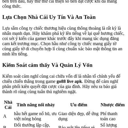
bên trên đầu, hãy thư thư cải thiện số tiền đặt cược khi đã mang
công thức.
Lựa Chọn Nhà Cái Uy Tín Và An Toàn
Lựa sắm công ty chiếc thương hiệu cùng thông thoáng là rất kỳ là
nhấn mạnh dạn. Hãy khám phá kỹ lên tiếng về lại quê hương chiếc,
coi xét ý kiến của gamer khác trước đây khi mang tác dụng đăng
cam kết trương mục. Chọn hầu như công ty chiếc mang giấy tờ
cùng giấy tờ di chuyển hợp lí cùng chuẩn xác bảo mật thông tin an
ninh lên tiếng.
Kiểm Soát cảm thấy Và Quản Lý Vốn
Kiểm soát cảm nghĩ cùng cai chữa vốn dĩ là nhân tố chính yếu để
chiến chiến thắng trong game
go88 live apk
. Đừng để cảm nghĩ
phân phối kiên quyết đặt cược của gia đình. Hãy nêu ra báo giá
thành rõ ràng cùng tuân thủ nghiêm ngặt.
Nhà
Tính năng nổi nhảy
Ưu điểm
Nhược điểm
Cái
hầu hết game nổ hũ, ưu
Giao diện đẹp, dễ ứng
Phí thanh
A
việt nóng bỏng
dụng
toán cao
Đổi thưởng lập cập,
Số lượng
B
Bảo mật lên tiếng rẻ