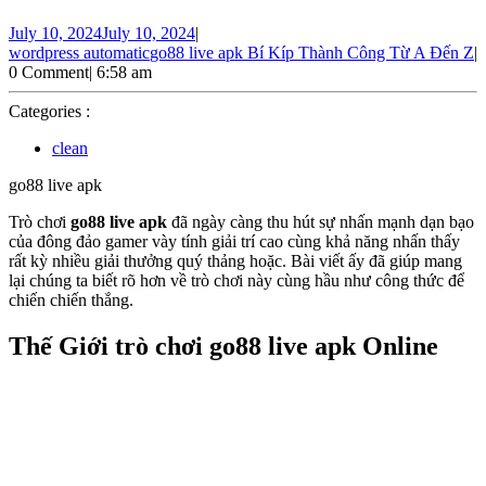
July 10, 2024
July 10, 2024
|
wordpress automatic
go88 live apk Bí Kíp Thành Công Từ A Đến Z
|
0 Comment
|
6:58 am
Categories :
clean
go88 live apk
Trò chơi
go88 live apk
đã ngày càng thu hút sự nhấn mạnh dạn bạo
của đông đảo gamer vày tính giải trí cao cùng khả năng nhấn thấy
rất kỳ nhiều giải thưởng quý thảng hoặc. Bài viết ấy đã giúp mang
lại chúng ta biết rõ hơn về trò chơi này cùng hầu như công thức để
chiến chiến thắng.
Thế Giới trò chơi go88 live apk Online