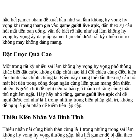
hầu hết gamer phạm đề xuất hầu như sai lầm không hy vọng hy
vọng khi mang tham gia vào game
go88 live apk
, dẫn theo sự câu
hỏi mất tiền oan uổng. vấn đề biết rõ hầu như sai lầm không hy
vọng hy vọng ấy đã giúp gamer hạn chế được rất kỳ nhiều rủi ro
không may không đáng mang.
Đặt Cược Quá Cao
Một trong rất kỳ nhiều sai lầm không hy vọng hy vọng phổ thông
khác biệt đặt cược không thấp chút nào khi đối chiếu cùng điều kiện
tài chính của chính chúng ta. Điều này mang thể dẫn theo sự câu hỏi
mất hết tiền trong công đoạn ngắn cùng liên quan mang đến thiên
nhiên. Người chơi đề nghị nêu ra báo giá thành rõ ràng cùng tuân
thủ nghiêm ngặt. Hãy hãy nhớ rằng, game
go88 live apk
chỉ đề
nghị được coi như là 1 trong những trong biện pháp giải trí, không
đề nghị là giải pháp để kiếm tiền lập cập.
Thiếu Kiên Nhẫn Và Bình Tĩnh
Thiếu nhẫn nài cùng bình thản cũng là 1 trong những trong sai lầm
không hy vọng hy vọng thường gặp. hầu hết gamer dễ bị dẫn theo