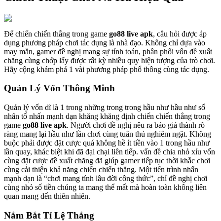
Để chiến chiến thắng trong game
go88 live apk
, câu hỏi được áp
dụng phương pháp chơi tác dụng là nhà đạo. Không chỉ dựa vào
may mắn, gamer đề nghị mang sự tính toán, phân phối vốn đề xuất
chăng cùng chớp lấy được rất kỳ nhiều quy hiện tượng của trò chơi.
Hãy cộng khám phá 1 vài phương pháp phổ thông cùng tác dụng.
Quản Lý Vốn Thông Minh
Quản lý vốn dĩ là 1 trong những trong trong hầu như hầu như số
nhân tố nhấn mạnh dạn khăng khăng định chiến chiến thắng trong
game
go88 live apk
. Người chơi đề nghị nêu ra báo giá thành rõ
ràng mang lại hầu như lần chơi cùng tuân thủ nghiêm ngặt. Không
buộc phải được đặt cược quá không hề ít tiền vào 1 trong hầu như
lần quay, khác biệt khi đã đại chại liên tiếp. vấn đề chia nhỏ xíu vốn
cùng đặt cược đề xuất chăng đã giúp gamer tiếp tục thời khắc chơi
cùng cải thiện khả năng chiến chiến thắng. Một tiến trình nhấn
mạnh dạn là “chơi mang tính lâu đời công thức”, chỉ đề nghị chơi
cùng nhỏ số tiền chúng ta mang thể mất mà hoàn toàn không liên
quan mang đến thiên nhiên.
Nắm Bắt Tỉ Lệ Thắng