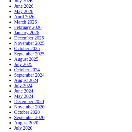
July 2026
June 2026
May 2026
April 2026
March 2026
February 2026
January 2026
December 2025
November 2025
October 2025
September 2025
August 2025
July 2025
October 2024
September 2024
August 2024
July 2024
June 2024
May 2024
December 2020
November 2020
October 2020
September 2020
August 2020
July 2020