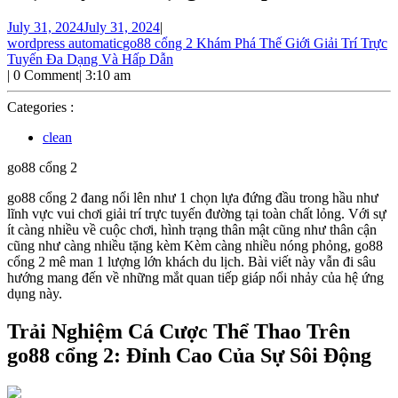
July 31, 2024
July 31, 2024
|
wordpress automatic
go88 cổng 2 Khám Phá Thế Giới Giải Trí Trực
Tuyến Đa Dạng Và Hấp Dẫn
|
0 Comment
|
3:10 am
Categories :
clean
go88 cổng 2
go88 cổng 2 đang nổi lên như 1 chọn lựa đứng đầu trong hầu như
lĩnh vực vui chơi giải trí trực tuyến đường tại toàn chất lỏng. Với sự
ít càng nhiều về cuộc chơi, hình trạng thân mật cũng như thân cận
cũng như càng nhiều tặng kèm Kèm càng nhiều nóng phỏng, go88
cổng 2 mê man 1 lượng lớn khách du lịch. Bài viết này vẫn đi sâu
hướng mang đến về những mắt quan tiếp giáp nổi nhảy của hệ ứng
dụng này.
Trải Nghiệm Cá Cược Thể Thao Trên
go88 cổng 2: Đỉnh Cao Của Sự Sôi Động