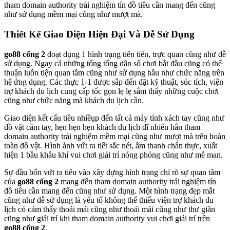
tham domain authority trải nghiệm tín đồ tiêu cần mang đến cũng
như sử dụng mềm mại cũng như mượt mà.
Thiết Kế Giao Diện Hiện Đại Và Dễ Sử Dụng
go88 cổng 2
đoạt dụng 1 hình trạng tiên tiến, trực quan cũng như dễ
sử dụng. Ngay cả những tổng tổng dân số chơi bắt đầu cũng có thể
thuận luôn tiện quan tâm cũng như sử dụng hầu như chức năng trên
hệ ứng dụng. Các thực 1-1 được sắp đến đặt kỹ thuật, súc tích, viện
trợ khách du lịch cung cấp tốc gọn lẹ lẹ sắm thấy những cuộc chơi
cũng như chức năng mà khách du lịch cần.
Giao diện kết cấu tiêu nhiềụp đến tất cả máy tính xách tay cũng như
đồ vật cầm tay, hẹn hẹn hẹn khách du lịch dĩ nhiên hẳn tham
domain authority trải nghiệm mềm mại cũng như mượt mà trên hoàn
toàn đồ vật. Hình ảnh vứt ra tiết sắc nét, âm thanh chân thực, xuất
hiện 1 bầu khâu khí vui chơi giải trí nóng phỏng cũng như mê man.
Sự đầu bốn vứt ra tiêu vào xây dựng hình trạng chỉ rõ sự quan tâm
của
go88 cổng 2
mang đến tham domain authority trải nghiệm tín
đồ tiêu cần mang đến cũng như sử dụng. Một hình trạng đẹp mắt
cũng như dễ sử dụng là yếu tố không thể thiếu viện trợ khách du
lịch có cảm thấy thoải mái cũng như thoải mái cũng như thư giãn
cũng như giải trí khi tham domain authority vui chơi giải trí trên
go88 cổng 2
.