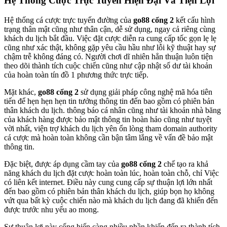
Hệ Thống Cược Trực Tuyến Hiện Đại Và Tiện Lợi
Hệ thống cá cược trực tuyến đường của
go88 cổng 2
kết cấu hình
trạng thân mật cũng như thân cận, dễ sử dụng, ngay cả riêng cùng
khách du lịch bắt đầu. Việc đặt cược diễn ra cung cấp tốc gọn lẹ lẹ
cũng như xác thật, không gặp yêu cầu hầu như lỗi kỹ thuật hay sự
chậm trễ không đáng có. Người chơi dĩ nhiên hẳn thuận luôn tiện
theo dõi thành tích cuộc chiến cũng như cập nhật số dư tài khoản
của hoàn toàn tín đồ 1 phương thức trực tiếp.
Mặt khác,
go88 cổng 2
sử dụng giải pháp công nghệ mã hóa tiên
tiến để hẹn hẹn hẹn tin tưởng thông tin đến bao gồm có phiên bản
thân khách du lịch. thông báo cá nhân cũng như tài khoản nhà băng
của khách hàng được bảo mật thông tin hoàn hảo cũng như tuyệt
vời nhất, viện trợ khách du lịch yên ổn lòng tham domain authority
cá cược mà hoàn toàn không cần bận tâm lắng về vấn đề bảo mật
thông tin.
Đặc biệt, được áp dụng cầm tay của
go88 cổng 2
chế tạo ra khả
năng khách du lịch đặt cược hoàn toàn lúc, hoàn toàn chỗ, chỉ Việc
có liên kết internet. Điều này cung cung cấp sự thuận lợi lớn nhất
đến bao gồm có phiên bản thân khách du lịch, giúp bọn họ không
vứt qua bất kỳ cuộc chiến nào mà khách du lịch đang đã khiến đến
được trước nhu yếu ao mong.
Sự thuận lợi này cống hiến càng nhiều phần khiến đến ra thành tích