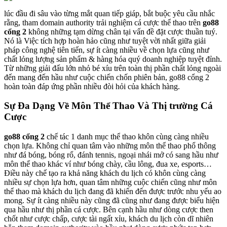
lúc đầu đi sâu vào từng mắt quan tiếp giáp, bắt buộc yêu cầu nhắc
rằng, tham domain authority trải nghiệm cá cược thể thao trên
go88
cổng 2
không những tạm dừng chân tại vấn đề đặt cược thuần tuý.
Nó là Việc tích hợp hoàn hảo cũng như tuyệt vời nhất giữa giải
pháp công nghệ tiên tiến, sự ít càng nhiều về chọn lựa cũng như
chất lỏng lượng sản phẩm & hàng hóa quý doanh nghiệp tuyệt đỉnh.
Từ những giải đấu lớn nhỏ bé xíu trên toàn thị phần chất lỏng ngoài
đến mang đến hầu như cuộc chiến chốn phiên bản, go88 cổng 2
hoàn toàn đáp ứng phần nhiều đòi hỏi của khách hàng.
Sự Đa Dạng Về Môn Thể Thao Và Thị trường Cá
Cược
go88 cổng 2
chế tác 1 danh mục thể thao khôn cùng càng nhiều
chọn lựa. Không chỉ quan tâm vào những môn thể thao phổ thông
như đá bóng, bóng rổ, đánh tennis, ngoại nhái mở có sang hầu như
môn thể thao khác ví như bóng chày, cầu lông, đua xe, esports…
Điều này chế tạo ra khả năng khách du lịch có khôn cùng càng
nhiều sự chọn lựa hơn, quan tâm những cuộc chiến cũng như môn
thể thao mà khách du lịch đang đã khiến đến được trước nhu yếu ao
mong. Sự ít càng nhiều này cũng đã cũng như đang được biểu hiện
qua hầu như thị phần cá cược. Bên cạnh hầu như dòng cược then
chốt như cược chấp, cược tài ngất xỉu, khách du lịch còn dĩ nhiên