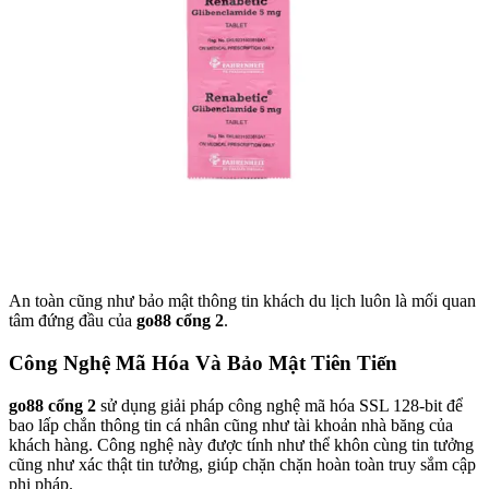
An toàn cũng như bảo mật thông tin khách du lịch luôn là mối quan
tâm đứng đầu của
go88 cổng 2
.
Công Nghệ Mã Hóa Và Bảo Mật Tiên Tiến
go88 cổng 2
sử dụng giải pháp công nghệ mã hóa SSL 128-bit để
bao lấp chắn thông tin cá nhân cũng như tài khoản nhà băng của
khách hàng. Công nghệ này được tính như thể khôn cùng tin tưởng
cũng như xác thật tin tưởng, giúp chặn chặn hoàn toàn truy sắm cập
phi pháp.