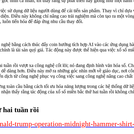
 góc nhìn cá nhân, tôi thấy rằng sự phát triển này giống như một hành 
à việc sử dụng dữ liệu người dùng để cải tiến sản phẩm. Thay vì chỉ dự
iện. Điều này không chỉ nâng cao trải nghiệm mà còn tạo ra một vòng l
, luôn tiến hóa để đáp ứng nhu cầu thay đổi.
ng nghệ bằng cách thúc đẩy coin hướng tích hợp AI vào các ứng dụng h
chính là tài sản quý giá. Tác động này được thể hiện qua việc xổ số mi
ai tuần rồi vượt xa công nghệ cốt lõi; nó đang định hình văn hóa số. Ch
ch dễ dàng hơn. Điều này mở ra những góc nhìn mới về giáo dục, nơi cô
ển dịch từ công nghệ phục vụ công việc sang công nghệ nâng cao chất
ng toàn cầu bằng cách tối ưu hóa năng lượng trong các hệ thống dữ liệ
nhận thấy rằng tác động của xổ số miền bắc thứ hai tuần rồi không chỉ d
 hai tuần rồi
donald-trump-operation-midnight-hammer-shirt