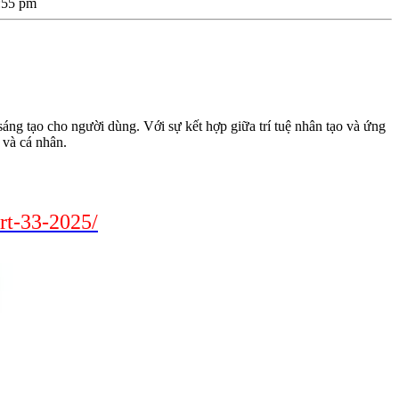
:55 pm
sáng tạo cho người dùng. Với sự kết hợp giữa trí tuệ nhân tạo và ứng
 và cá nhân.
rt-33-2025/