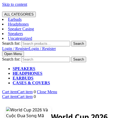
Skip to content
ALL CATEGORIES
Earbuds
Headphones
Speaker Casing
Speakers
Uncategorized
Search for:
Search
Login / Register
Login / Register
Open Menu
Search for:
SPEAKERS
HEADPHONES
EARBUDS
CASES & COVERS
Cart item
Cart item
0
Close Menu
Cart item
Cart item
0
World Cup 2026