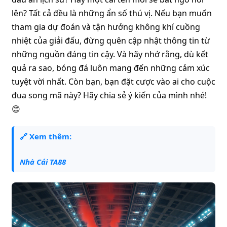
lên? Tất cả đều là những ẩn số thú vị. Nếu bạn muốn
tham gia dự đoán và tận hưởng không khí cuồng
nhiệt của giải đấu, đừng quên cập nhật thông tin từ
những nguồn đáng tin cậy. Và hãy nhớ rằng, dù kết
quả ra sao, bóng đá luôn mang đến những cảm xúc
tuyệt vời nhất. Còn bạn, bạn đặt cược vào ai cho cuộc
đua song mã này? Hãy chia sẻ ý kiến của mình nhé!
😊
🔗 Xem thêm:
Nhà Cái TA88