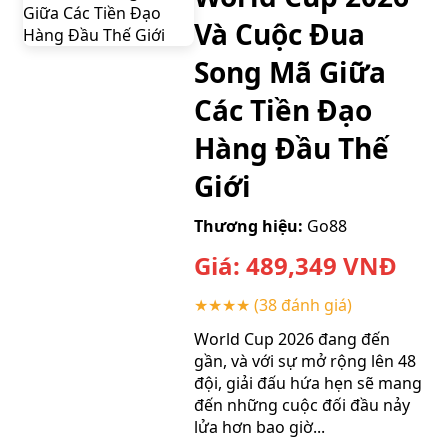
Và Cuộc Đua
Song Mã Giữa
Các Tiền Đạo
Hàng Đầu Thế
Giới
Thương hiệu:
Go88
Giá:
489,349
VNĐ
★★★★
(38 đánh giá)
World Cup 2026 đang đến
gần, và với sự mở rộng lên 48
đội, giải đấu hứa hẹn sẽ mang
đến những cuộc đối đầu nảy
lửa hơn bao giờ...