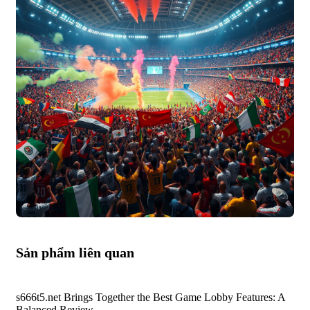
Sản phẩm liên quan
s666t5.net Brings Together the Best Game Lobby Features: A
Balanced Review