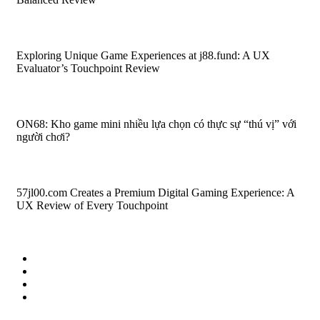
Exploring Unique Game Experiences at j88.fund: A UX
Evaluator’s Touchpoint Review
ON68: Kho game mini nhiều lựa chọn có thực sự “thú vị” với
người chơi?
57jl00.com Creates a Premium Digital Gaming Experience: A
UX Review of Every Touchpoint