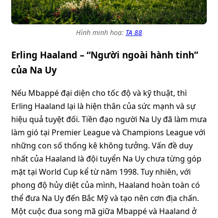
Hình minh hoạ:
TA 88
Erling Haaland – “Người ngoài hành tinh”
của Na Uy
Nếu Mbappé đại diện cho tốc độ và kỹ thuật, thì
Erling Haaland lại là hiện thân của sức mạnh và sự
hiệu quả tuyệt đối. Tiền đạo người Na Uy đã làm mưa
làm gió tại Premier League và Champions League với
những con số thống kê không tưởng. Vấn đề duy
nhất của Haaland là đội tuyển Na Uy chưa từng góp
mặt tại World Cup kể từ năm 1998. Tuy nhiên, với
phong độ hủy diệt của mình, Haaland hoàn toàn có
thể đưa Na Uy đến Bắc Mỹ và tạo nên cơn địa chấn.
Một cuộc đua song mã giữa Mbappé và Haaland ở