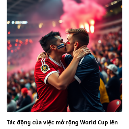
Tác động của việc mở rộng World Cup lên