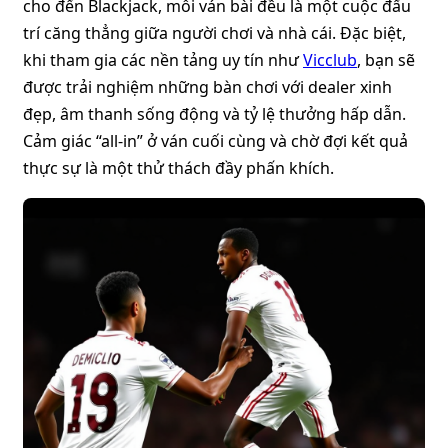
cho đến Blackjack, mỗi ván bài đều là một cuộc đấu
trí căng thẳng giữa người chơi và nhà cái. Đặc biệt,
khi tham gia các nền tảng uy tín như
Vicclub
, bạn sẽ
được trải nghiệm những bàn chơi với dealer xinh
đẹp, âm thanh sống động và tỷ lệ thưởng hấp dẫn.
Cảm giác “all-in” ở ván cuối cùng và chờ đợi kết quả
thực sự là một thử thách đầy phấn khích.