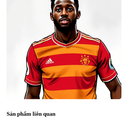
Sản phẩm liên quan