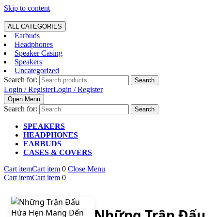
Skip to content
ALL CATEGORIES
Earbuds
Headphones
Speaker Casing
Speakers
Uncategorized
Search for:
Search
Login / Register
Login / Register
Open Menu
Search for:
SPEAKERS
HEADPHONES
EARBUDS
CASES & COVERS
Cart item
Cart item
0
Close Menu
Cart item
Cart item
0
Những Trận Đấu