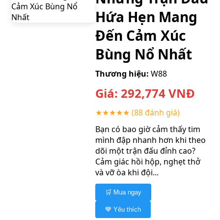
Hứa Hẹn Mang
Đến Cảm Xúc
Bùng Nổ Nhất
Thương hiệu:
W88
Giá:
292,774
VNĐ
★★★★★
(88 đánh giá)
Bạn có bao giờ cảm thấy tim
mình đập nhanh hơn khi theo
dõi một trận đấu đỉnh cao?
Cảm giác hồi hộp, nghẹt thở
và vỡ òa khi đội...
🛒 Mua ngay
💙 Yêu thích