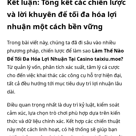
Kết luận: Tổng kết các chiến lược
và lời khuyên để tối đa hóa lợi
nhuận một cách bền vững
Trong bài viết này, chúng ta đã đi sâu vào nhiều
phương pháp, chiến lược để làm sao
Làm Thế Nào
Để Tối Đa Hóa Lợi Nhuận Tại Casino taixiu.moe?
Từ quản lý vốn, phân tích xác suất, tâm lý cá cược
cho đến việc khai thác các công cụ hỗ trợ hiện đại,
tất cả đều hướng tới mục tiêu duy trì lợi nhuận lâu
dài.
Điều quan trọng nhất là duy trì kỷ luật, kiểm soát
cảm xúc, lựa chọn trò chơi phù hợp dựa trên kiến
thức và dữ liệu chính xác. Kết hợp các chiến thuật
này một cách linh hoạt, có hệ thống sẽ giúp bạn