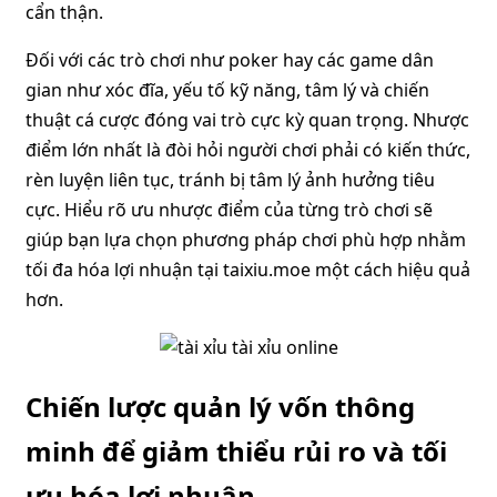
cẩn thận.
Đối với các trò chơi như poker hay các game dân
gian như xóc đĩa, yếu tố kỹ năng, tâm lý và chiến
thuật cá cược đóng vai trò cực kỳ quan trọng. Nhược
điểm lớn nhất là đòi hỏi người chơi phải có kiến thức,
rèn luyện liên tục, tránh bị tâm lý ảnh hưởng tiêu
cực. Hiểu rõ ưu nhược điểm của từng trò chơi sẽ
giúp bạn lựa chọn phương pháp chơi phù hợp nhằm
tối đa hóa lợi nhuận tại taixiu.moe một cách hiệu quả
hơn.
Chiến lược quản lý vốn thông
minh để giảm thiểu rủi ro và tối
ưu hóa lợi nhuận