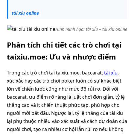
tài xỉu online
Hình minh họa: tài xỉu – tài xỉu online
Phân tích chi tiết các trò chơi tại
taixiu.moe: Ưu và nhược điểm
Trong các trò chơi tại taixiu.moe, baccarat,
tài xỉu
,
xúc xắc hay các trò chơi poker luôn có sự khác biệt
lớn về chiến lược cũng như mức độ rủi ro. Đối với
baccarat, ưu điểm rõ ràng là luật chơi đơn giản, tỷ lệ
thắng cao và ít chiến thuật phức tạp, phù hợp cho
người mới bắt đầu. Ngược lại, tỷ lệ thắng của tài xỉu
lại phụ thuộc nhiều vào xác suất và cách dự đoán của
người chơi, tạo ra nhiều cơ hội lẫn rủi ro nếu không