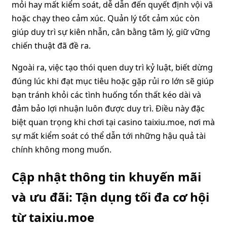
mỏi hay mất kiểm soát, dễ dẫn đến quyết định vội vã
hoặc chạy theo cảm xúc. Quản lý tốt cảm xúc còn
giúp duy trì sự kiên nhẫn, cân bằng tâm lý, giữ vững
chiến thuật đã đề ra.
Ngoài ra, việc tạo thói quen duy trì kỷ luật, biết dừng
đúng lúc khi đạt mục tiêu hoặc gặp rủi ro lớn sẽ giúp
bạn tránh khỏi các tình huống tổn thất kéo dài và
đảm bảo lợi nhuận luôn được duy trì. Điều này đặc
biệt quan trọng khi chơi tại casino taixiu.moe, nơi mà
sự mất kiểm soát có thể dẫn tới những hậu quả tài
chính không mong muốn.
Cập nhật thông tin khuyến mãi
và ưu đãi: Tận dụng tối đa cơ hội
từ taixiu.moe