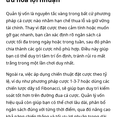
Quản lý vốn là nguyên tắc vàng trong bất cứ phương
pháp cá cược nào nhằm hạn chế thua lỗ và giữ vững
tài chính. Thay vì đặt cược theo cảm tính hoặc muốn
gỡ gạc nhanh, bạn cần xác định rõ ngân sách cá
cược tối đa trong ngày hoặc trong tuần, sau đó phân
chia thành các gói cược nhỏ phù hợp. Điều này giúp
bạn có thể duy trì tâm trí ổn định, tránh rủi ro mất
trắng trong một lần chơi duy nhất.
Ngoài ra, việc áp dụng chiến thuật đặt cược theo tỷ
lệ, ví dụ như phương pháp cược 1-3-7 hoặc dùng các
chiến lược dãy số Fibonacci, sẽ giúp bạn duy trì kiểm
soát tốt hơn trên đường đua cá cược. Quản lý vốn
hiệu quả còn giúp bạn có thể chơi lâu dài, phân bổ
ngân sách đúng với từng thời điểm, qua đó nâng cao
khả năng chiến thắng và tối ưu lợi nhuận trong dài