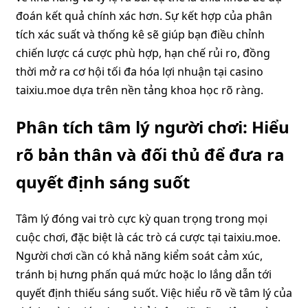
đoán kết quả chính xác hơn. Sự kết hợp của phân
tích xác suất và thống kê sẽ giúp bạn điều chỉnh
chiến lược cá cược phù hợp, hạn chế rủi ro, đồng
thời mở ra cơ hội tối đa hóa lợi nhuận tại casino
taixiu.moe dựa trên nền tảng khoa học rõ ràng.
Phân tích tâm lý người chơi: Hiểu
rõ bản thân và đối thủ để đưa ra
quyết định sáng suốt
Tâm lý đóng vai trò cực kỳ quan trọng trong mọi
cuộc chơi, đặc biệt là các trò cá cược tại taixiu.moe.
Người chơi cần có khả năng kiểm soát cảm xúc,
tránh bị hưng phấn quá mức hoặc lo lắng dẫn tới
quyết định thiếu sáng suốt. Việc hiểu rõ về tâm lý của