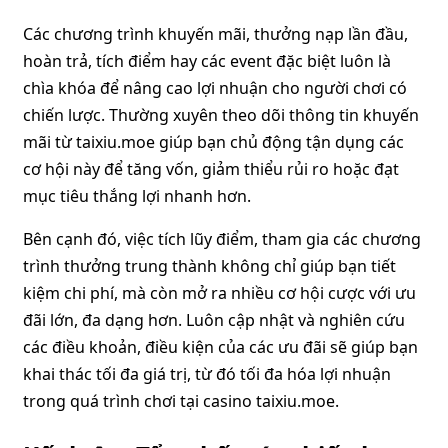
Các chương trình khuyến mãi, thưởng nạp lần đầu,
hoàn trả, tích điểm hay các event đặc biệt luôn là
chìa khóa để nâng cao lợi nhuận cho người chơi có
chiến lược. Thường xuyên theo dõi thông tin khuyến
mãi từ taixiu.moe giúp bạn chủ động tận dụng các
cơ hội này để tăng vốn, giảm thiểu rủi ro hoặc đạt
mục tiêu thắng lợi nhanh hơn.
Bên cạnh đó, việc tích lũy điểm, tham gia các chương
trình thưởng trung thành không chỉ giúp bạn tiết
kiệm chi phí, mà còn mở ra nhiều cơ hội cược với ưu
đãi lớn, đa dạng hơn. Luôn cập nhật và nghiên cứu
các điều khoản, điều kiện của các ưu đãi sẽ giúp bạn
khai thác tối đa giá trị, từ đó tối đa hóa lợi nhuận
trong quá trình chơi tại casino taixiu.moe.