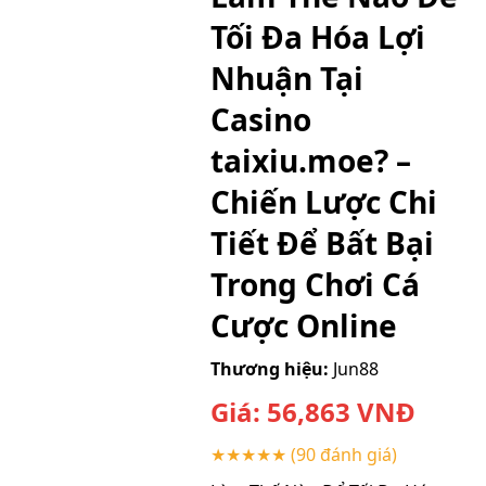
Tối Đa Hóa Lợi
Nhuận Tại
Casino
taixiu.moe? –
Chiến Lược Chi
Tiết Để Bất Bại
Trong Chơi Cá
Cược Online
Thương hiệu:
Jun88
Giá:
56,863
VNĐ
★★★★★
(90 đánh giá)