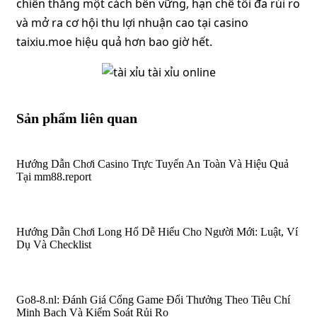
chiến thắng một cách bền vững, hạn chế tối đa rủi ro
và mở ra cơ hội thu lợi nhuận cao tại casino
taixiu.moe hiệu quả hơn bao giờ hết.
Sản phẩm liên quan
Hướng Dẫn Chơi Casino Trực Tuyến An Toàn Và Hiệu Quả
Tại mm88.report
Hướng Dẫn Chơi Long Hổ Dễ Hiểu Cho Người Mới: Luật, Ví
Dụ Và Checklist
Go8-8.nl: Đánh Giá Cổng Game Đổi Thưởng Theo Tiêu Chí
Minh Bạch Và Kiểm Soát Rủi Ro