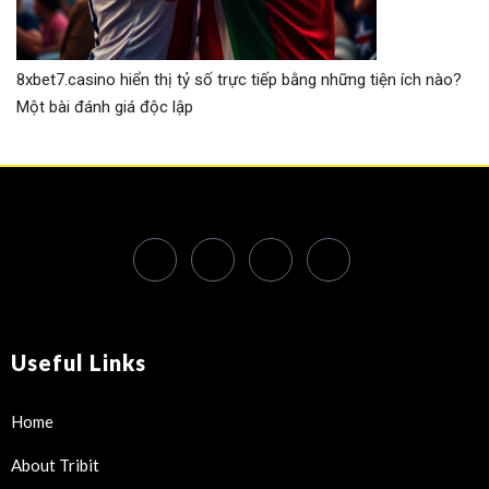
8xbet7.casino hiển thị tỷ số trực tiếp bằng những tiện ích nào?
Một bài đánh giá độc lập
Useful Links
Home
About Tribit