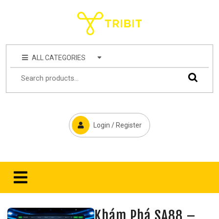
ALL CATEGORIES
Login / Register
Khám Phá SA88 –