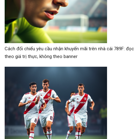
Cách đối chiếu yêu cầu nhận khuyến mãi trên nhà cái 789F: đọc
theo giá trị thực, không theo banner