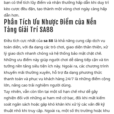
bạn có thể tích lũy điểm và nhận thưởng hấp dẫn khi duy trì
kèo cược đều đặn, tạo thành một vòng chơi ngày càng hấp
dẫn hơn.
Phân Tích Ưu Nhược Điểm của Nền
Tảng Giải Trí SA88
Điều tích cực nhất của
sa 88
là khả năng cung cấp dịch vụ
toàn diện, với đa dạng các trò chơi, giao diện thân thiện, xử
lý giao dịch nhanh chóng và hệ thống bảo mật chặt chẽ.
Những ưu điểm này giúp người chơi dễ dàng tiếp cận và tin
tưởng nền tảng siêu tiện ích này. Ngoài ra, các chương trình
khuyến mãi thường xuyên, hỗ trợ đa dạng phương thức
thanh toán và phục vụ khách hàng 24/7 là những điểm cộng
lớn, nâng cao trải nghiệm người dùng.
Tuy nhiên, vẫn còn tồn tại một số hạn chế như dễ gây
nghiện đối với những ai ham mê cờ bạc, đôi khi mất kiểm
soát ngân sách hoặc gặp khó khăn khi xử lý các vấn đề kỹ
thuật nhỏ khi truy cập. Ngoài ra, một số thị trường hoặc khu