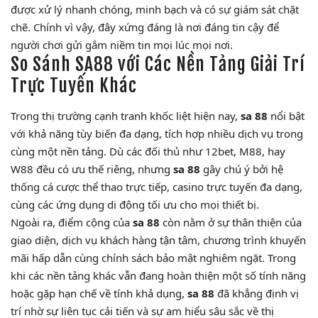
được xử lý nhanh chóng, minh bạch và có sự giám sát chặt
chẽ. Chính vì vậy, đây xứng đáng là nơi đáng tin cậy để
người chơi gửi gắm niềm tin mọi lúc mọi nơi.
So Sánh SA88 với Các Nền Tảng Giải Trí
Trực Tuyến Khác
Trong thị trường cạnh tranh khốc liệt hiện nay,
sa 88
nổi bật
với khả năng tùy biến đa dạng, tích hợp nhiều dịch vụ trong
cùng một nền tảng. Dù các đối thủ như 12bet, M88, hay
W88 đều có ưu thế riêng, nhưng
sa 88
gây chú ý bởi hệ
thống cá cược thể thao trực tiếp, casino trực tuyến đa dạng,
cùng các ứng dụng di động tối ưu cho mọi thiết bị.
Ngoài ra, điểm cộng của
sa 88
còn nằm ở sự thân thiện của
giao diện, dịch vụ khách hàng tận tâm, chương trình khuyến
mãi hấp dẫn cùng chính sách bảo mật nghiêm ngặt. Trong
khi các nền tảng khác vẫn đang hoàn thiện một số tính năng
hoặc gặp hạn chế về tính khả dụng,
sa 88
đã khẳng định vị
trí nhờ sự liên tục cải tiến và sự am hiểu sâu sắc về thị