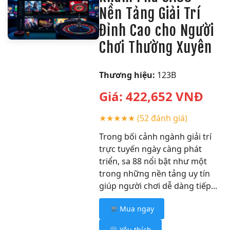
Nền Tảng Giải Trí
Đỉnh Cao cho Người
Chơi Thường Xuyên
Thương hiệu:
123B
Giá:
422,652
VNĐ
★★★★★
(52 đánh giá)
Trong bối cảnh ngành giải trí
trực tuyến ngày càng phát
triển, sa 88 nổi bật như một
trong những nền tảng uy tín
giúp người chơi dễ dàng tiếp...
Mua ngay
Yêu thích