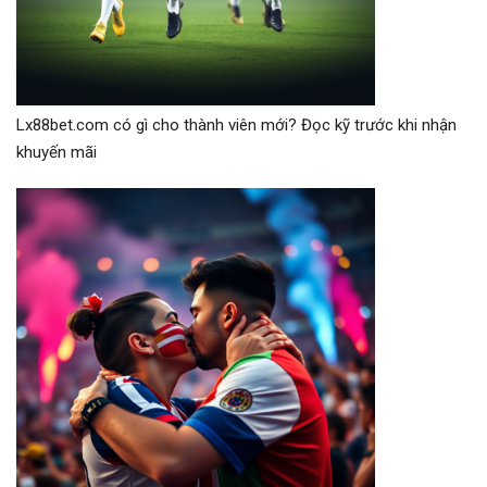
Lx88bet.com có gì cho thành viên mới? Đọc kỹ trước khi nhận
khuyến mãi