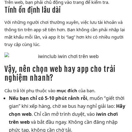
Trên web, bạn phải chủ động vào trang để kiểm tra.
Tính ổn định lâu dài
Với những người chơi thường xuyên, việc lưu tài khoản và
thông tin trên app sẽ tiện hơn. Bạn không cần phải nhập lại
mật khẩu mỗi lần, và app ít bị “lag” hơn khi có nhiều người
truy cập cùng lúc.
Vậy, nên chọn web hay app cho trải
nghiệm nhanh?
Câu trả lời phụ thuộc vào
mục đích
của bạn.
Nếu bạn chỉ có 5-10 phút rảnh rỗi
, muốn “giết thời
gian” khi xếp hàng, chờ xe bus hay nghỉ giải lao:
Hãy
chọn web
. Chỉ cần mở trình duyệt, vào
iwin chơi
trên web
và bắt đầu ngay. Không cần đăng nhập
phức tạp, không cần chờ tải.