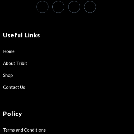
Useful Links
Home
About Tribit
Shop
Contact Us
Policy
Terms and Conditions