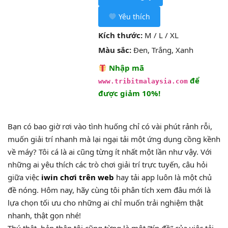
Yêu thích
Kích thước:
M / L / XL
Màu sắc:
Đen, Trắng, Xanh
Nhập mã
để
www.tribitmalaysia.com
được giảm 10%!
Bạn có bao giờ rơi vào tình huống chỉ có vài phút rảnh rỗi,
muốn giải trí nhanh mà lại ngại tải một ứng dụng cồng kềnh
về máy? Tôi cá là ai cũng từng ít nhất một lần như vậy. Với
những ai yêu thích các trò chơi giải trí trực tuyến, câu hỏi
giữa việc
iwin chơi trên web
hay tải app luôn là một chủ
đề nóng. Hôm nay, hãy cùng tôi phân tích xem đâu mới là
lựa chọn tối ưu cho những ai chỉ muốn trải nghiệm thật
nhanh, thật gọn nhé!