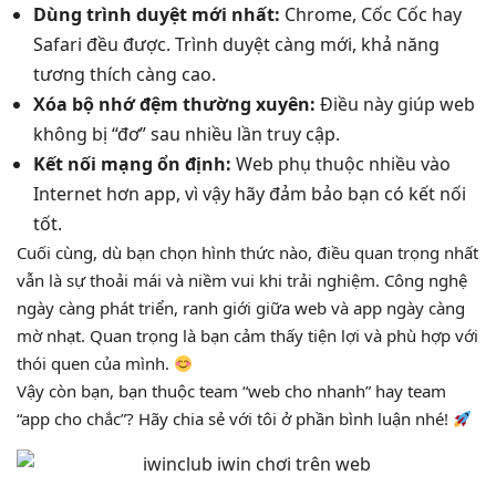
Dùng trình duyệt mới nhất:
Chrome, Cốc Cốc hay
Safari đều được. Trình duyệt càng mới, khả năng
tương thích càng cao.
Xóa bộ nhớ đệm thường xuyên:
Điều này giúp web
không bị “đơ” sau nhiều lần truy cập.
Kết nối mạng ổn định:
Web phụ thuộc nhiều vào
Internet hơn app, vì vậy hãy đảm bảo bạn có kết nối
tốt.
Cuối cùng, dù bạn chọn hình thức nào, điều quan trọng nhất
vẫn là sự thoải mái và niềm vui khi trải nghiệm. Công nghệ
ngày càng phát triển, ranh giới giữa web và app ngày càng
mờ nhạt. Quan trọng là bạn cảm thấy tiện lợi và phù hợp với
thói quen của mình.
Vậy còn bạn, bạn thuộc team “web cho nhanh” hay team
“app cho chắc”? Hãy chia sẻ với tôi ở phần bình luận nhé!