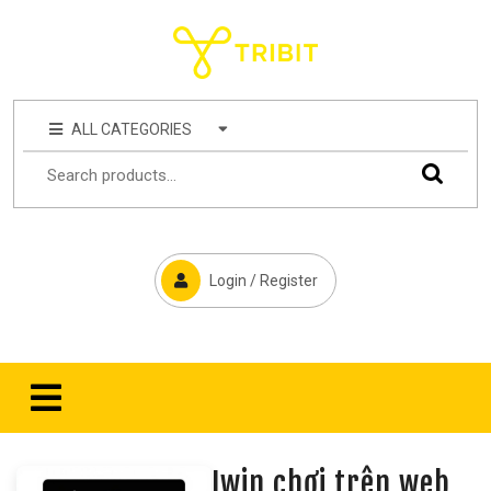
ALL CATEGORIES
Login / Register
Iwin chơi trên web