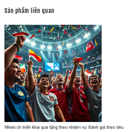
Sản phẩm liên quan
98win.ch triển khai quà tặng theo nhiệm vụ: Đánh giá theo tiêu