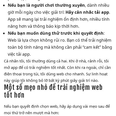
Nếu bạn là người chơi thường xuyên
, dành nhiều
giờ mỗi ngày cho việc giải trí:
Hãy cân nhắc tải app
.
App sẽ mang lại trải nghiệm ổn định hơn, nhiều tính
năng hơn và thông báo kịp thời hơn.
Nếu bạn muốn dùng thử trước khi quyết định
:
Web là lựa chọn không rủi ro. Bạn có thể trải nghiệm
toàn bộ tính năng mà không cần phải “cam kết” bằng
việc tải app.
Cá nhân tôi, tôi thường dùng cả hai. Khi ở nhà, rảnh rỗi, tôi
mở app để có trải nghiệm tốt nhất. Còn khi ra ngoài, chỉ cần
điện thoại trong túi, tôi dùng web cho nhanh. Sự linh hoạt
này giúp tôi không bỏ lỡ bất kỳ phút giây giải trí nào.
Một số mẹo nhỏ để trải nghiệm web
tốt hơn
Nếu bạn quyết định chọn web, hãy áp dụng vài mẹo sau để
mọi thứ trở nên mượt mà hơn: