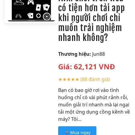
có tiện hơn tải app
khi người chơi chỉ
muốn trải nghiệm
nhanh không?
Thương hiệu:
Jun88
Giá:
62,121
VNĐ
★★★★★
(88 đánh giá)
Bạn có bao giờ rơi vào tình
huống chỉ có vài phút rảnh rỗi,
muốn giải trí nhanh mà lại ngại
tải một ứng dụng cồng kềnh về
máy? Tôi...
Mua ngay