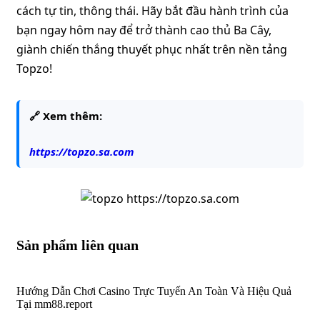
cách tự tin, thông thái. Hãy bắt đầu hành trình của
bạn ngay hôm nay để trở thành cao thủ Ba Cây,
giành chiến thắng thuyết phục nhất trên nền tảng
Topzo!
🔗 Xem thêm:
https://topzo.sa.com
Sản phẩm liên quan
Hướng Dẫn Chơi Casino Trực Tuyến An Toàn Và Hiệu Quả
Tại mm88.report