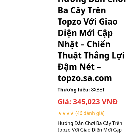
Ba Cây Trên
Topzo Với Giao
Diện Mới Cập
Nhật – Chiến
Thuật Thắng Lợi
Đậm Nét –
topzo.sa.com
Thương hiệu:
8XBET
Giá:
345,023
VNĐ
★★★★
(46 đánh giá)
Hướng Dẫn Chơi Ba Cây Trên
topzo Với Giao Diện Mới Cập