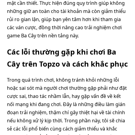
mật cần thiết. Thực hiện đúng quy trình giúp không
những giữ an toàn cho tài khoản mà còn giảm thiểu
rủi ro gian lận, giúp bạn yên tâm hơn khi tham gia
các ván cược, đồng thời nâng cao trải nghiệm chơi
game Ba Cây trên nền tảng này.
Các lỗi thường gặp khi chơi Ba
Cây trên Topzo và cách khắc phục
Trong quá trình chơi, không tránh khỏi những lỗi
hoặc sai sót mà người chơi thường gặp phải như đặt
cược sai, thao tác nhầm lẫn, hay gặp vấn đề về kết
nối mạng khi đang chơi. Đây là những điều làm gián
đoạn trải nghiệm, thậm chí gây thiệt hại về tài chính
nếu không xử lý kịp thời. Trong phần này, tôi sẽ chia
sẻ các lỗi phổ biến cùng cách giảm thiểu và khắc