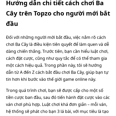
Hướng dẫn chi tiết cách chơi Ba
Cây trên Topzo cho người mới bắt
đầu
Đối với những người mới bắt đầu, việc nắm rõ cách
chơi Ba Cây là điều kiện tiên quyết để làm quen và dễ
dàng chiến thắng. Trước tiên, bạn cần hiểu luật chơi,
cách đặt cược, cũng như quy tắc để có thể tham gia
một cách hiệu quả. Trong phần này, tôi sẽ hướng
dẫn từ A đến Z cách bắt đầu chơi Ba Cây, giúp bạn tự
tin hơn khi bước vào thế giới game online này.
Trong quá trình chơi, bạn sẽ được cấp cho một số
tiền cược ban đầu, sau đó tiến hành đặt cược vào các
ván chơi phù hợp. Luật chơi khá đơn giản – mỗi ván,
hệ thống sẽ phát cho bạn 3 lá bài, với mục tiêu là tạo