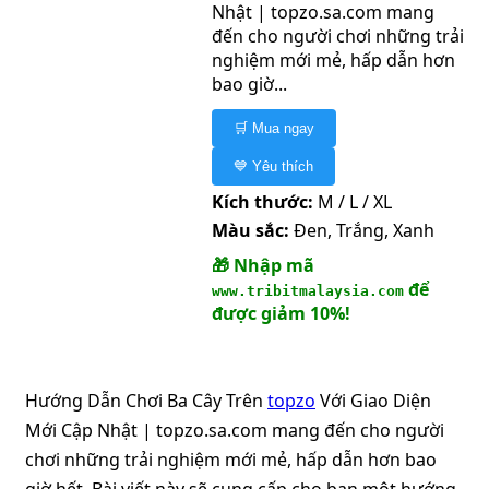
Nhật | topzo.sa.com mang
đến cho người chơi những trải
nghiệm mới mẻ, hấp dẫn hơn
bao giờ...
🛒 Mua ngay
💙 Yêu thích
Kích thước:
M / L / XL
Màu sắc:
Đen, Trắng, Xanh
🎁 Nhập mã
để
www.tribitmalaysia.com
được giảm 10%!
Hướng Dẫn Chơi Ba Cây Trên
topzo
Với Giao Diện
Mới Cập Nhật | topzo.sa.com mang đến cho người
chơi những trải nghiệm mới mẻ, hấp dẫn hơn bao
giờ hết. Bài viết này sẽ cung cấp cho bạn một hướng