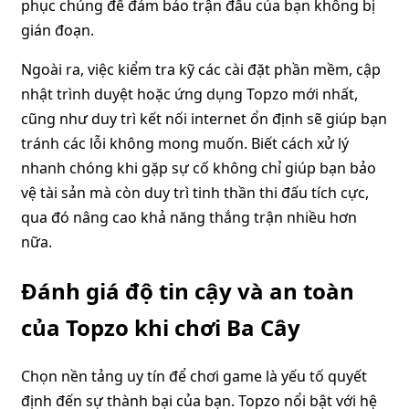
phục chúng để đảm bảo trận đấu của bạn không bị
gián đoạn.
Ngoài ra, việc kiểm tra kỹ các cài đặt phần mềm, cập
nhật trình duyệt hoặc ứng dụng Topzo mới nhất,
cũng như duy trì kết nối internet ổn định sẽ giúp bạn
tránh các lỗi không mong muốn. Biết cách xử lý
nhanh chóng khi gặp sự cố không chỉ giúp bạn bảo
vệ tài sản mà còn duy trì tinh thần thi đấu tích cực,
qua đó nâng cao khả năng thắng trận nhiều hơn
nữa.
Đánh giá độ tin cậy và an toàn
của Topzo khi chơi Ba Cây
Chọn nền tảng uy tín để chơi game là yếu tố quyết
định đến sự thành bại của bạn. Topzo nổi bật với hệ