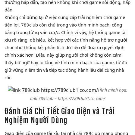
thưởng hấp dẫn, tạo nên không khí chơi game sôi động, hấp
dẫn.
Không chỉ dừng lại ở việc cung cấp trải nghiệm chơi game
tiện lợi, 789club còn chú trọng vào tính minh bạch, công
bằng trong từng ván cược. Chính vì vậy, hệ thống game tài
xỉu rõ ràng, dễ hiểu, kết hợp với các tính năng hỗ trợ người
chơi như thống kê, phân tích dữ liệu để đưa ra quyết định
chính xác hơn. Điều này giúp người chơi không còn cảm
thấy bỡ ngỡ hay lo lắng về tính minh bạch của game, từ đó
giữ vững niềm tin và tiếp tục đồng hành lâu dài cùng nhà
cái.
Hình minh họa:
link 789club – https://789club1.co.com/
Đánh Giá Chi Tiết Giao Diện và Trải
Nghiệm Người Dùng
Giao diện của game tài xỉu tại nhà cái 789club mang phong