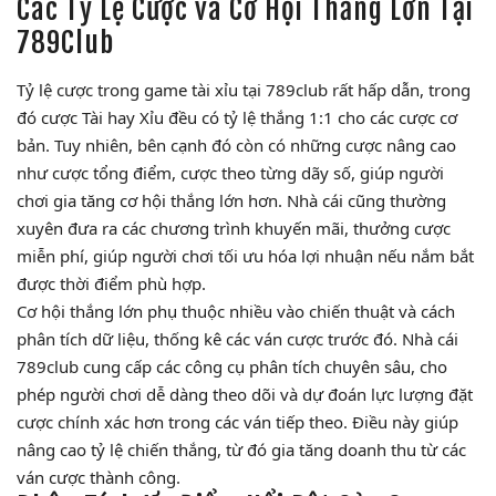
Các Tỷ Lệ Cược và Cơ Hội Thắng Lớn Tại
789Club
Tỷ lệ cược trong game tài xỉu tại 789club rất hấp dẫn, trong
đó cược Tài hay Xỉu đều có tỷ lệ thắng 1:1 cho các cược cơ
bản. Tuy nhiên, bên cạnh đó còn có những cược nâng cao
như cược tổng điểm, cược theo từng dãy số, giúp người
chơi gia tăng cơ hội thắng lớn hơn. Nhà cái cũng thường
xuyên đưa ra các chương trình khuyến mãi, thưởng cược
miễn phí, giúp người chơi tối ưu hóa lợi nhuận nếu nắm bắt
được thời điểm phù hợp.
Cơ hội thắng lớn phụ thuộc nhiều vào chiến thuật và cách
phân tích dữ liệu, thống kê các ván cược trước đó. Nhà cái
789club cung cấp các công cụ phân tích chuyên sâu, cho
phép người chơi dễ dàng theo dõi và dự đoán lực lượng đặt
cược chính xác hơn trong các ván tiếp theo. Điều này giúp
nâng cao tỷ lệ chiến thắng, từ đó gia tăng doanh thu từ các
ván cược thành công.