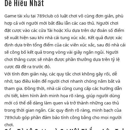
Dễ Hiểu Nhất
Game tài xỉu tại 789club có luật chơi vô cùng đơn giản, phù
hợp cả với người mới bắt đầu lẫn các cao thủ. Người chơi
đặt cược vào các cửa Tài hoặc Xỉu dựa trên dự đoán số điểm
sẽ xuất hiện sau khi nhà cái tung xúc xắc. Kết quả được xác
định dựa trên tổng điểm của các viên xúc xắc, sau đó nhà cái
sẽ công bố kết quả trong vòng vài giây ngắn ngủi. Người
chơi thắng cược sẽ nhận được phần thưởng dựa trên tỷ lệ
cược đã đề ra trước đó.
Với tính đơn giản này, các quy tắc chơi không gây rối, dễ
nhớ, tạo điều kiện để người chơi nhanh chóng nắm bắt và
tham gia. Đồng thời, nhà cái cũng cung cấp các hướng dẫn
chi tiết, kèm hình ảnh minh họa rõ ràng, giúp người dùng
mới có thể dễ dàng làm quen và trở thành những cao thủ
trong thời gian ngắn. Các quy định rõ ràng, minh bạch của
789club góp phần đảm bảo tính công bằng cho mọi người
chơi.