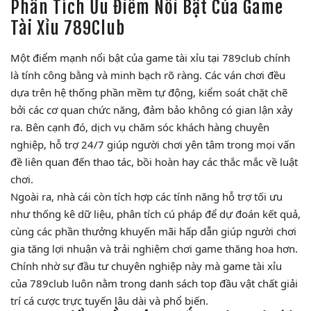
Phân Tích Ưu Điểm Nổi Bật Của Game
Tài Xỉu 789Club
Một điểm mạnh nổi bật của game tài xỉu tại 789club chính
là tính công bằng và minh bạch rõ ràng. Các ván chơi đều
dựa trên hệ thống phần mềm tự động, kiểm soát chặt chẽ
bởi các cơ quan chức năng, đảm bảo không có gian lận xảy
ra. Bên cạnh đó, dịch vụ chăm sóc khách hàng chuyên
nghiệp, hỗ trợ 24/7 giúp người chơi yên tâm trong mọi vấn
đề liên quan đến thao tác, bồi hoàn hay các thắc mắc về luật
chơi.
Ngoài ra, nhà cái còn tích hợp các tính năng hỗ trợ tối ưu
như thống kê dữ liệu, phân tích cú pháp để dự đoán kết quả,
cùng các phần thưởng khuyến mãi hấp dẫn giúp người chơi
gia tăng lợi nhuận và trải nghiệm chơi game thăng hoa hơn.
Chính nhờ sự đầu tư chuyên nghiệp này mà game tài xỉu
của 789club luôn nằm trong danh sách top đầu vật chất giải
trí cá cược trực tuyến lâu dài và phổ biến.