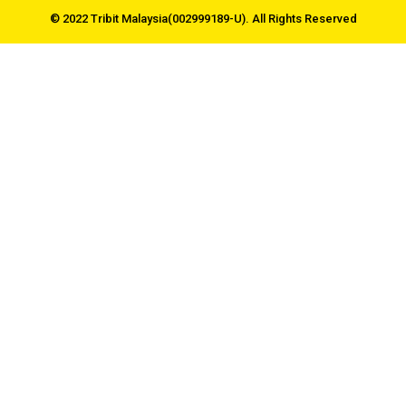
© 2022 Tribit Malaysia(002999189-U). All Rights Reserved