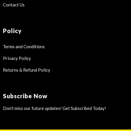
Contact Us
Policy
Terms and Conditions
Privacy Policy
Returns & Refund Policy
Subscribe Now
Don’t miss our future updates! Get Subscribed Today!