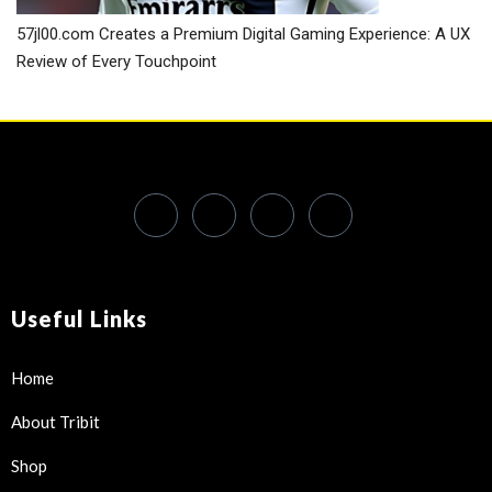
57jl00.com Creates a Premium Digital Gaming Experience: A UX
Review of Every Touchpoint
Useful Links
Home
About Tribit
Shop