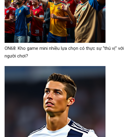
ON68: Kho game mini nhiều lựa chọn có thực sự “thú vị” với
người chơi?