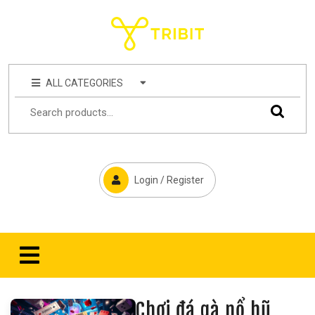
ALL CATEGORIES
Login / Register
Chơi đá gà nổ hũ