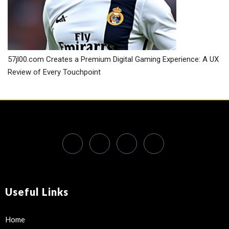
57jl00.com Creates a Premium Digital Gaming Experience: A UX
Review of Every Touchpoint
Useful Links
Home