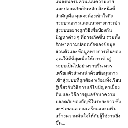
แพลตฟอร์มล้วนเน้นความง่าย
และปลอดภัยเป็นหลัก สิ่งหนึ่งที่
สำคัญคือ คุณจะต้องเข้าใจถึง
กระบวนการและแนวทางการเข้า
สู่ระบบอย่างถูกวิธีเพื่อป้องกัน
ปัญหาต่าง ๆ ที่อาจเกิดขึ้น รวมทั้ง
รักษาความปลอดภัยของข้อมูล
ส่วนตัวและข้อมูลทางการเงินของ
คุณให้ดีที่สุดเพื่อให้การเข้าสู่
ระบบเป็นไปอย่างราบรื่น ควร
เตรียมตัวล่วงหน้าด้วยข้อมูลการ
เข้าสู่ระบบที่ถูกต้อง พร้อมทั้งเรียน
รู้เกี่ยวกับวิธีการแก้ไขปัญหาเบื้อง
ต้น และวิธีการดูแลรักษาความ
ปลอดภัยของบัญชีในระยะยาว ซึ่ง
จะช่วยลดความเครียดและเสริม
สร้างความมั่นใจให้กับผู้ใช้งานยิ่ง
ขึ้น...