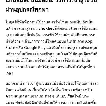
ผ่านอุปกรณ์พกพา
ในยุคดิจิทัลที่ทุกคนใช้งานสมาร์ทโฟนและแท็บเล็ตเป็น
หลัก การเข้าสู่ระบบ
chokbet
ก็ต้องรองรับการใช้งานบน
อุปกรณ์เหล่านี้เช่นกัน การเข้าใช้งานผ่านมือถือสามารถ
ทำได้ง่าย ๆ ด้วยการดาวน์โหลดแอปพลิเคชันจาก App
Store หรือ Google Play แล้วติดตั้งลงบนอุปกรณ์ของคุณ
หลังจากนั้นเปิดแอปและเข้าสู่ระบบโดยใช้ข้อมูลเดียวกับที่
ลงทะเบียนไว้ในเวอร์ชันเว็บไซต์ การใช้งานบนมือถือ
สะดวก รวดเร็ว และทำให้คุณสามารถเดิมพันได้ทุกที่ทุก
เวลา
นอกจากนี้ การเข้าสู่ระบบผ่านมือถือยังช่วยให้คุณสามารถ
รับการแจ้งเตือนเกี่ยวกับโปรโมชั่น กิจกรรมพิเศษ หรือ
ความสนุกสนานจากเกมต่าง ๆ ได้แบบเรียลไทม์ บาง
แพลตฟอร์มยังมีฟังก์ชันที่ช่วยให้การฝาก-ถอนเงินง่ายขึ้น