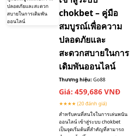
chokbet – คู่มือ
สมบูรณ์เพื่อความ
ปลอดภัยและ
สะดวกสบายในการ
เดิมพันออนไลน์
Thương hiệu:
Go88
Giá:
459,686
VNĐ
★★★★
(20 đánh giá)
สำหรับคนที่สนใจในการเล่นพนัน
ออนไลน์ เข้าสู่ระบบ chokbet
เป็นจุดเริ่มต้นที่สำคัญที่สามารถ