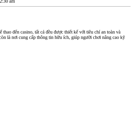
2:30 am
thao đến casino, tất cả đều được thiết kế với tiêu chí an toàn và
òn là nơi cung cấp thông tin hữu ích, giúp người chơi nâng cao kỹ