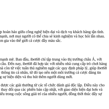
p hoàn hảo giữa công nghệ hiện đại và dịch vụ khách hàng tận tình.
ạnh, nơi mọi người có thể chia sẻ kinh nghiệm và học hỏi lẫn nhau.
am gia vào thế giới cá cược đầy màu sắc.
mạnh mẽ. Ban đầu, ibet68 chỉ tập trung vào thị trường châu Á, với
cầu. Đến nay, ibet68 đã hợp tác với nhiều nhà cung cấp trò chơi hàng
 còn từ việc tuân thủ nghiêm ngặt các quy định pháp lý, giúp ibet68
thông tin cá nhân, từ đó tạo nên một môi trường cá cược đáng tin
ng sự hiện diện và thu hút thêm người dùng mới.
 được các giải thưởng từ các tổ chức đánh giá độc lập. Điều này cho
hay đổi qua các phiên bản cập nhật, với giao diện hiện đại hơn và
ếu trong cuộc sống giải trí của nhiều người, đồng thời thúc đẩy sự