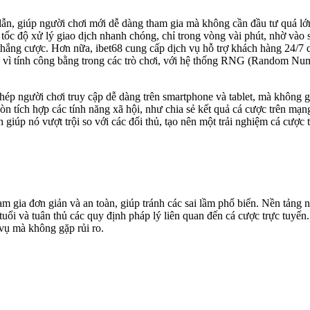
n, giúp người chơi mới dễ dàng tham gia mà không cần đầu tư quá lớn
 tốc độ xử lý giao dịch nhanh chóng, chỉ trong vòng vài phút, nhờ vào 
ền thắng cược. Hơn nữa, ibet68 cung cấp dịch vụ hỗ trợ khách hàng 24/7
8 vì tính công bằng trong các trò chơi, với hệ thống RNG (Random Nu
ép người chơi truy cập dễ dàng trên smartphone và tablet, mà không gặ
 còn tích hợp các tính năng xã hội, như chia sẻ kết quả cá cược trên mạ
iúp nó vượt trội so với các đối thủ, tạo nên một trải nghiệm cá cược t
am gia đơn giản và an toàn, giúp tránh các sai lầm phổ biến. Nền tảng n
tuổi và tuân thủ các quy định pháp lý liên quan đến cá cược trực tuyế
 vụ mà không gặp rủi ro.