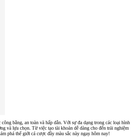
 công bằng, an toàn và hấp dẫn. Với sự đa dạng trong các loại hình
ởng và lựa chọn. Từ việc tạo tài khoản dễ dàng cho đến trải nghiệm
hám phá thế giới cá cược đầy màu sắc này ngay hôm nay!