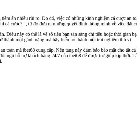
 tiềm ẩn nhiều rủi ro. Do đó, việc có những kinh nghiệm cá cược an to
hi cá cược? “, từ đó đưa ra những quyết định thông minh về việc đặt c
hân. Điều này có thể là về số tiền bạn sẵn sàng chi tiêu hoặc thời gian
trở thành một gánh nặng mà hãy biến nó thành một trải nghiệm thú vị.
n toàn mà ibet68 cung cấp. Nền tảng này đảm bảo bảo mật cho tất cả c
i đội ngũ hỗ trợ khách hàng 24/7 của ibet68 để được trợ giúp kịp thời.
i.