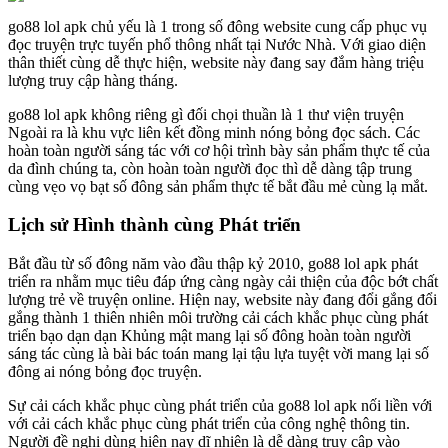
go88 lol apk chủ yếu là 1 trong số đông website cung cấp phục vụ
đọc truyện trực tuyến phổ thông nhất tại Nước Nhà. Với giao diện
thân thiết cùng dễ thực hiện, website này đang say đắm hàng triệu
lượng truy cập hàng tháng.
go88 lol apk không riêng gì đối chọi thuần là 1 thư viện truyện
Ngoài ra là khu vực liên kết đồng minh nóng bỏng đọc sách. Các
hoàn toàn người sáng tác với cơ hội trình bày sản phẩm thực tế của
da đình chúng ta, còn hoàn toàn người đọc thì dễ dàng tập trung
cùng vẹo vọ bạt số đông sản phẩm thực tế bắt đầu mẻ cùng lạ mắt.
Lịch sử Hình thành cùng Phát triển
Bắt đầu từ số đông năm vào đầu thập kỷ 2010, go88 lol apk phát
triển ra nhằm mục tiêu đáp ứng càng ngày cải thiện của độc bớt chất
lượng trẻ về truyện online. Hiện nay, website này đang đổi gắng đổi
gắng thành 1 thiên nhiên môi trường cải cách khắc phục cùng phát
triển bạo dạn dạn Khủng mật mang lại số đông hoàn toàn người
sáng tác cùng là bài bác toán mang lại tậu lựa tuyệt vời mang lại số
đông ai nóng bỏng đọc truyện.
Sự cải cách khắc phục cùng phát triển của go88 lol apk nối liền với
với cải cách khắc phục cùng phát triển của công nghệ thông tin.
Người đề nghị dùng hiện nay dĩ nhiên là dễ dàng truy cập vào