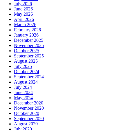
July 2026
June 2026
May 2026
April 2026
March 2026
February 2026
January 2026
December 2025
November 2025
October 2025
September 2025
August 2025
July 2025
October 2024
September 2024
August 2024
July 2024
June 2024
May 2024
December 2020
November 2020
October 2020
September 2020
August 2020
July 2020