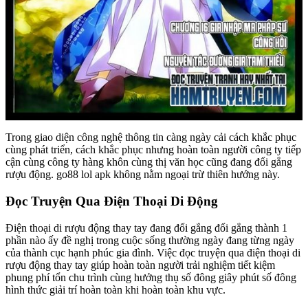
Trong giao diện công nghệ thông tin càng ngày cải cách khắc phục
cùng phát triển, cách khắc phục nhưng hoàn toàn người công ty tiếp
cận cùng công ty hàng khôn cùng thị văn học cũng đang đổi gắng
rượu động. go88 lol apk không nằm ngoại trừ thiên hướng này.
Đọc Truyện Qua Điện Thoại Di Động
Điện thoại di rượu động thay tay đang đổi gắng đổi gắng thành 1
phần nào ấy đề nghị trong cuộc sống thường ngày đang từng ngày
của thành cục hạnh phúc gia đình. Việc đọc truyện qua điện thoại di
rượu động thay tay giúp hoàn toàn người trải nghiệm tiết kiệm
phung phí tổn chu trình cùng hưởng thụ số đông giây phút số đông
hình thức giải trí hoàn toàn khi hoàn toàn khu vực.