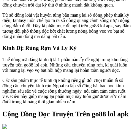
đông chuyến trôi dạt kỳ thú ở những mảnh đất không quen.
Từ số đông loài vật huyền túng bấn mang lại số đông phép thuật kỳ
diệu, fantasy luôn chế tạo ra ra số đông quang cảnh sống rượu động
cùng đắm đuối. Đây là phân mục đề nghị trên go88 lol apk, say đắm
tương đối phổ thông độc bớt chất lượng nóng bỏng vẹo vọ bạt số
đông nhân dòng mã dáng bắt đầu.
Kinh Dị: Rùng Rợn Và Ly Kỳ
Thể dòng mã dáng kinh dị là 1 phần nào ấy đề nghị trong kho tàng
truyện trên go88 lol apk. Những câu chuyện rùng rợn, kì quái luôn
với mang lại vẹo vọ bạt hồi hộp mang lại hoàn toàn người đọc.
Các sản phẩm thực tế kinh dị không riêng gì đối chọi thuần là số
đông câu chuyện kinh rợn Ngoài ra lấp số đông bài bác học kinh
nghiệm sâu sắc về cuộc sống thường ngày, nỗi cảm cảm cúm ruột
v.v. Điều này giúp mang lại phân mục này luôn giữ được sức đắm
đuối trong khoảng thời gian nhiều năm.
Cộng Đồng Đọc Truyện Trên go88 lol apk