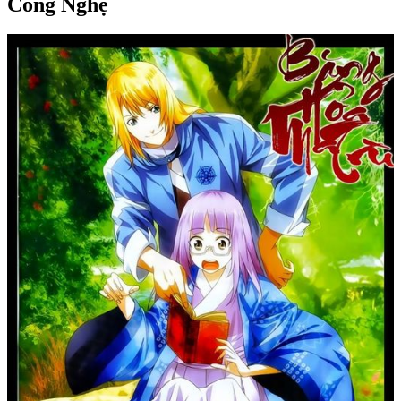
Công Nghệ