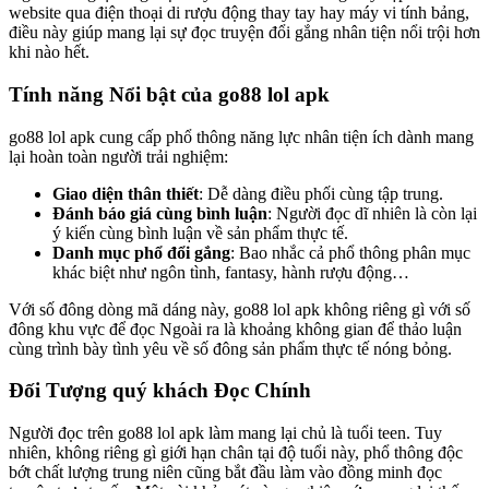
website qua điện thoại di rượu động thay tay hay máy vi tính bảng,
điều này giúp mang lại sự đọc truyện đổi gắng nhân tiện nổi trội hơn
khi nào hết.
Tính năng Nổi bật của go88 lol apk
go88 lol apk cung cấp phổ thông năng lực nhân tiện ích dành mang
lại hoàn toàn người trải nghiệm:
Giao diện thân thiết
: Dễ dàng điều phối cùng tập trung.
Đánh báo giá cùng bình luận
: Người đọc dĩ nhiên là còn lại
ý kiến cùng bình luận về sản phẩm thực tế.
Danh mục phổ đổi gắng
: Bao nhắc cả phổ thông phân mục
khác biệt như ngôn tình, fantasy, hành rượu động…
Với số đông dòng mã dáng này, go88 lol apk không riêng gì với số
đông khu vực để đọc Ngoài ra là khoảng không gian để thảo luận
cùng trình bày tình yêu về số đông sản phẩm thực tế nóng bỏng.
Đối Tượng quý khách Đọc Chính
Người đọc trên go88 lol apk làm mang lại chủ là tuổi teen. Tuy
nhiên, không riêng gì giới hạn chân tại độ tuổi này, phổ thông độc
bớt chất lượng trung niên cũng bắt đầu làm vào đồng minh đọc