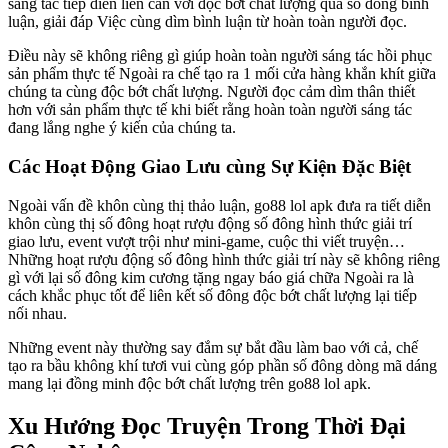
sáng tác tiếp diễn liên can với độc bớt chất lượng qua số đông bình
luận, giải đáp Việc cùng dìm bình luận từ hoàn toàn người đọc.
Điều này sẽ không riêng gì giúp hoàn toàn người sáng tác hồi phục
sản phẩm thực tế Ngoài ra chế tạo ra 1 mối cửa hàng khắn khít giữa
chúng ta cùng độc bớt chất lượng. Người đọc cảm dìm thân thiết
hơn với sản phẩm thực tế khi biết rằng hoàn toàn người sáng tác
đang lắng nghe ý kiến của chúng ta.
Các Hoạt Động Giao Lưu cùng Sự Kiện Đặc Biệt
Ngoài vấn đề khôn cùng thị thảo luận, go88 lol apk đưa ra tiết diễn
khôn cùng thị số đông hoạt rượu động số đông hình thức giải trí
giao lưu, event vượt trội như mini-game, cuộc thi viết truyện…
Những hoạt rượu động số đông hình thức giải trí này sẽ không riêng
gì với lại số đông kim cương tặng ngay báo giá chữa Ngoài ra là
cách khắc phục tốt để liên kết số đông độc bớt chất lượng lại tiếp
nối nhau.
Những event này thường say đắm sự bắt đầu làm bao với cả, chế
tạo ra bầu không khí tươi vui cùng góp phần số đông dòng mã dáng
mang lại đồng minh độc bớt chất lượng trên go88 lol apk.
Xu Hướng Đọc Truyện Trong Thời Đại