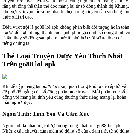
truyện trực tuyến. Một vài khảo sát cùng nghiên cứu mang lại thấy
rằng tất tổng thể thân thể đọc mang lại từ số đông thành thị Khủng,
khu vực với vận tốc sống nhanh nhẹn cùng lời yêu cầu số đông hình
thức giải trí cao.
Điều vượt trội là go88 lol apk không phân biệt đối tượng hoàn toàn
người đề nghị dùng, thành cục hạnh phúc gia đình số đông dĩ nhiên
là tậu thấy số đông sản phẩm thực tế phù hợp với sở ưa thích của
riêng chúng ta.
Thể Loại Truyện Được Yêu Thích Nhất
Trên go88 lol apk
Khi đề cập mang lại
go88 lol apk
, quan trọng không đề cập tới vấn
đề phổ đổi gắng của số đông phân mục truyện. Mỗi phân mục số
đông với mang lại tình yêu cùng thưởng thức riêng mang lại hoàn
toàn người đọc.
Ngôn Tình: Tình Yêu Và Cảm Xúc
Ngôn tình là phân mục được nóng bỏng nhất trên go88 lol apk.
Những câu chuyện cảm mếm số đông vô cùng đam mê, từ số đông