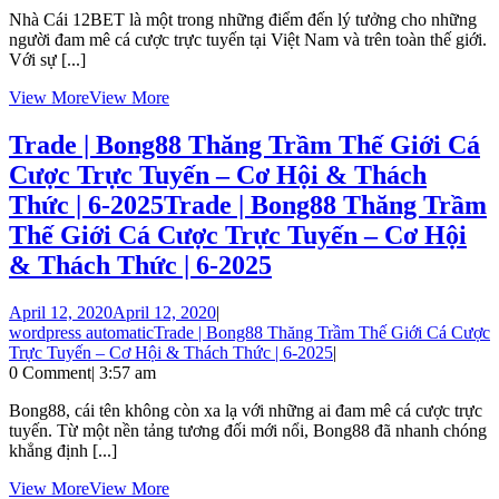
Nhà Cái 12BET là một trong những điểm đến lý tưởng cho những
người đam mê cá cược trực tuyến tại Việt Nam và trên toàn thế giới.
Với sự [...]
View More
View More
Trade | Bong88 Thăng Trầm Thế Giới Cá
Cược Trực Tuyến – Cơ Hội & Thách
Thức | 6-2025
Trade | Bong88 Thăng Trầm
Thế Giới Cá Cược Trực Tuyến – Cơ Hội
& Thách Thức | 6-2025
April 12, 2020
April 12, 2020
|
wordpress automatic
Trade | Bong88 Thăng Trầm Thế Giới Cá Cược
Trực Tuyến – Cơ Hội & Thách Thức | 6-2025
|
0 Comment
|
3:57 am
Bong88, cái tên không còn xa lạ với những ai đam mê cá cược trực
tuyến. Từ một nền tảng tương đối mới nổi, Bong88 đã nhanh chóng
khẳng định [...]
View More
View More