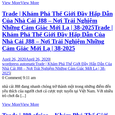
View More
View More
Trade | Khám Phá Thế Giới Đầy Hấp Dẫn
Của Nhà Cái J88 – Nơi Trải Nghiệm
Những Cảm Giác Mới Lạ | 38-2025
Trade |
Khám Phá Thế Giới Đầy Hấp Dẫn Của
Nhà Cái J88 – Nơi Trải Nghiệm Những
Cảm Giác Mới Lạ | 38-2025
April 26, 2020
April 26, 2020
|
wordpress automatic
Trade | Khám Phá Thế Giới Đầy Hấp Dẫn Của
Nhà Cái J88 – Nơi Trải Nghiệm Những Cảm Giác Mới Lạ | 38-
2025
|
0 Comment
|
9:11 am
nhà cái J88 đang nhanh chóng trở thành một trong những điểm đến
yêu thích của người chơi cá cược trực tuyến tại Việt Nam. Với nhiều
trò chơi đa [...]
View More
View More