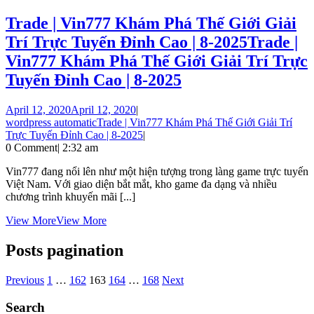
Trade | Vin777 Khám Phá Thế Giới Giải
Trí Trực Tuyến Đỉnh Cao | 8-2025
Trade |
Vin777 Khám Phá Thế Giới Giải Trí Trực
Tuyến Đỉnh Cao | 8-2025
April 12, 2020
April 12, 2020
|
wordpress automatic
Trade | Vin777 Khám Phá Thế Giới Giải Trí
Trực Tuyến Đỉnh Cao | 8-2025
|
0 Comment
|
2:32 am
Vin777 đang nổi lên như một hiện tượng trong làng game trực tuyến
Việt Nam. Với giao diện bắt mắt, kho game đa dạng và nhiều
chương trình khuyến mãi [...]
View More
View More
Posts pagination
Previous
1
…
162
163
164
…
168
Next
Search