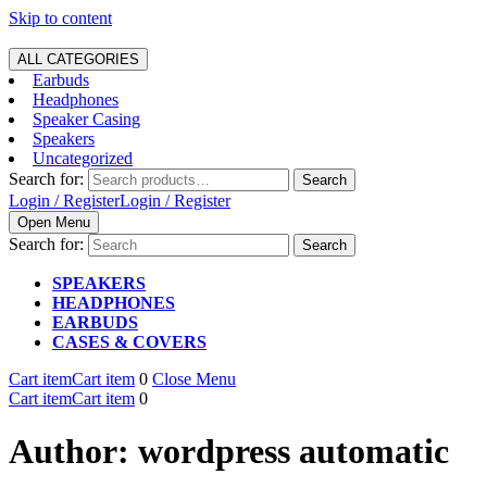
Skip to content
ALL CATEGORIES
Earbuds
Headphones
Speaker Casing
Speakers
Uncategorized
Search for:
Search
Login / Register
Login / Register
Open Menu
Search for:
SPEAKERS
HEADPHONES
EARBUDS
CASES & COVERS
Cart item
Cart item
0
Close Menu
Cart item
Cart item
0
Author:
wordpress automatic